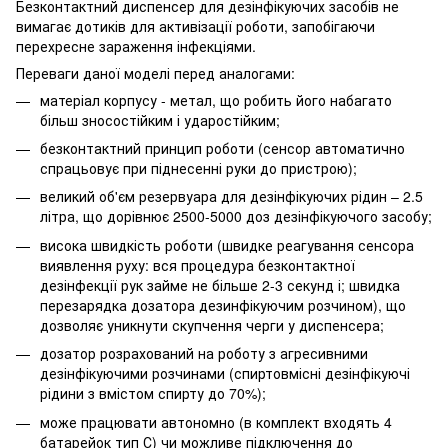
Безконтактний диспенсер для дезінфікуючих засобів не
вимагає дотиків для активізації роботи, запобігаючи
перехресне зараження інфекціями.
Переваги даної моделі перед аналогами:
матеріал корпусу - метал, що робить його набагато
більш зносостійким і ударостійким;
безконтактний принцип роботи (сенсор автоматично
спрацьовує при піднесенні руки до пристрою);
великий об'єм резервуара для дезінфікуючих рідин – 2.5
літра, що дорівнює 2500-5000 доз дезінфікуючого засобу;
висока швидкість роботи (швидке реагування сенсора
виявлення руху: вся процедура безконтактної
дезінфекції рук займе не більше 2-3 секунд і; швидка
перезарядка дозатора дезинфікуючим розчином), що
дозволяє уникнути скупчення черги у диспенсера;
дозатор розрахований на роботу з агресивними
дезінфікуючими розчинами (спиртовмісні дезінфікуючі
рідини з вмістом спирту до 70%);
може працювати автономно (в комплект входять 4
батарейок тип С) чи можливе підключення до