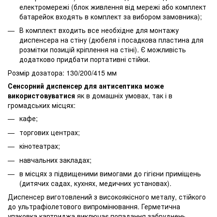
електромережі (блок живлення від мережі або комплект
батарейок входять в комплект за вибором замовника);
В комплект входить все необхідне для монтажу
диспенсера на стіну (дюбеля і посадкова пластина для
розмітки позицій кріплення на стіні). Є можливість
додатково придбати портативні стійки.
Розмір дозатора: 130/200/415 мм
Сенсорний диспенсер для антисептика може
використовуватися
як в домашніх умовах, так і в
громадських місцях:
кафе;
торгових центрах;
кінотеатрах;
навчальних закладах;
в місцях з підвищеними вимогами до гігієни приміщень
(дитячих садах, кухнях, медичних установах).
Диспенсер виготовлений з високоякісного металу, стійкого
до ультрафіолетового випромінювання. Герметична
упаковка картриджа виключає попадання забруднень