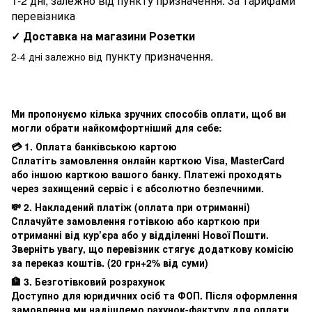
1-2 дні, залежно від пункту призначення. За тарифами
перевізника
✓ Доставка на магазини Розетки
пункту призначення.
2-4 дні залежно від
Ми пропонуємо кілька зручних способів оплати, щоб ви
могли обрати найкомфортніший для себе:
💳 1. Оплата банківською картою
Сплатіть замовлення онлайн карткою Visa, MasterCard
або іншою карткою вашого банку. Платежі проходять
через захищений сервіс і є абсолютно безпечними.
💸 2. Накладений платіж (оплата при отриманні)
Сплачуйте замовлення готівкою або карткою при
отриманні від кур’єра або у відділенні Нової Пошти.
Зверніть увагу, що перевізник стягує додаткову комісію
за переказ коштів. (20 грн+2% від суми)
🏦 3. Безготівковий розрахунок
Доступно для юридичних осіб та ФОП. Після оформлення
замовлення ми надішлемо рахунок-фактуру для оплати