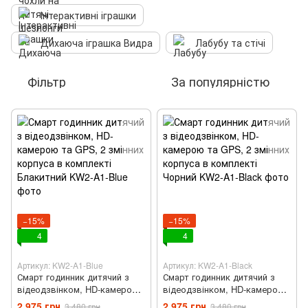
Інтерактивні іграшки
Дихаюча іграшка Видра
Лабубу та стічі
Фільтр
За популярністю
−15%
−15%
4
4
Артикул: KW2-A1-Blue
Артикул: KW2-A1-Black
Смарт годинник дитячий з
Смарт годинник дитячий з
відеодзвінком, HD-камерою
відеодзвінком, HD-камерою
та GPS, 2 змінних корпуса в
та GPS, 2 змінних корпуса в
2 975 грн
2 975 грн
3 480 грн
3 480 грн