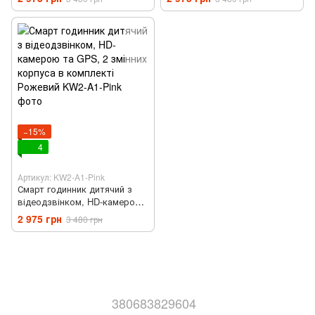
комплекті Блакитний
комплекті Чорний
−15%
4
Артикул: KW2-A1-Pink
Смарт годинник дитячий з
відеодзвінком, HD-камерою
та GPS, 2 змінних корпуса в
2 975 грн
3 480 грн
комплекті Рожевий
380683829604