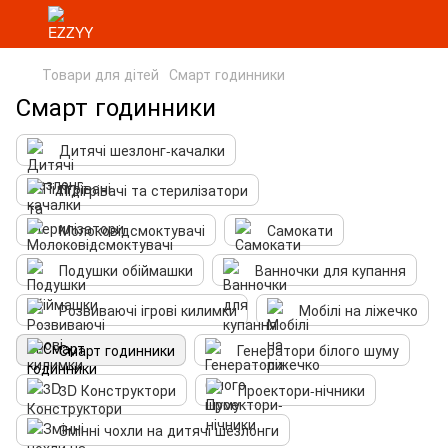
Товари для дітей
Смарт годинники
Смарт годинники
Дитячі шезлонг-качалки
Підігрівачі та стерилізатори
Молоковідсмоктувачі
Самокати
Подушки обіймашки
Ванночки для купання
Розвиваючі ігрові килимки
Мобілі на ліжечко
Смарт годинники
Генератори білого шуму
3D Конструктори
Проектори-нічники
Змінні чохли на дитячі шезлонги