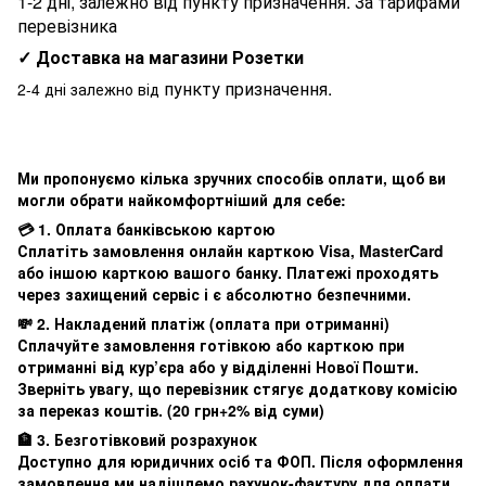
1-2 дні, залежно від пункту призначення. За тарифами
перевізника
✓ Доставка на магазини Розетки
пункту призначення.
2-4 дні залежно від
Ми пропонуємо кілька зручних способів оплати, щоб ви
могли обрати найкомфортніший для себе:
💳 1. Оплата банківською картою
Сплатіть замовлення онлайн карткою Visa, MasterCard
або іншою карткою вашого банку. Платежі проходять
через захищений сервіс і є абсолютно безпечними.
💸 2. Накладений платіж (оплата при отриманні)
Сплачуйте замовлення готівкою або карткою при
отриманні від кур’єра або у відділенні Нової Пошти.
Зверніть увагу, що перевізник стягує додаткову комісію
за переказ коштів. (20 грн+2% від суми)
🏦 3. Безготівковий розрахунок
Доступно для юридичних осіб та ФОП. Після оформлення
замовлення ми надішлемо рахунок-фактуру для оплати