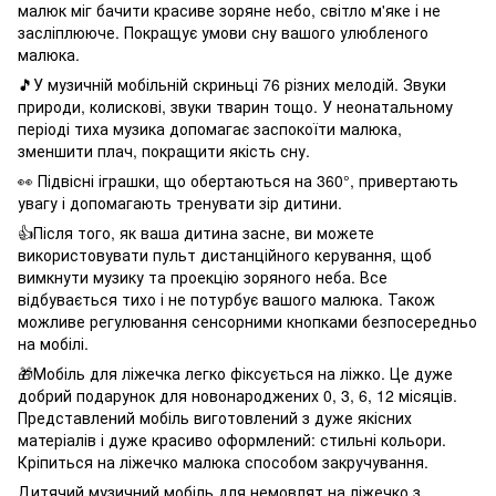
малюк міг бачити красиве зоряне небо, світло м'яке і не
засліплююче. Покращує умови сну вашого улюбленого
малюка.
🎵У музичній мобільній скриньці 76 різних мелодій. Звуки
природи, колискові, звуки тварин тощо. У неонатальному
періоді тиха музика допомагає заспокоїти малюка,
зменшити плач, покращити якість сну.
👀 Підвісні іграшки, що обертаються на 360°, привертають
увагу і допомагають тренувати зір дитини.
👍Після того, як ваша дитина засне, ви можете
використовувати пульт дистанційного керування, щоб
вимкнути музику та проекцію зоряного неба. Все
відбувається тихо і не потурбує вашого малюка. Також
можливе регулювання сенсорними кнопками безпосередньо
на мобілі.
🎁Мобіль для ліжечка легко фіксується на ліжко. Це дуже
добрий подарунок для новонароджених 0, 3, 6, 12 місяців.
Представлений мобіль виготовлений з дуже якісних
матеріалів і дуже красиво оформлений: стильні кольори.
Кріпиться на ліжечко малюка способом закручування.
Дитячий музичний мобіль для немовлят на ліжечко з