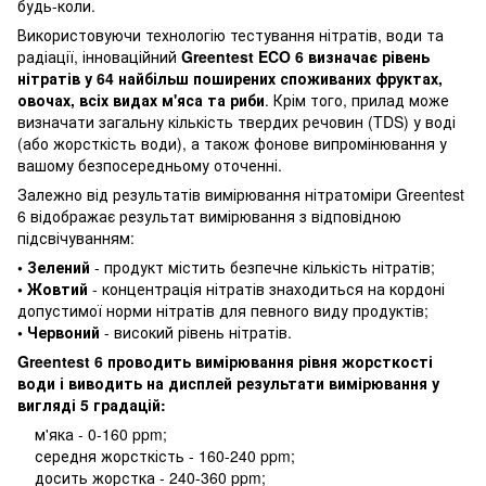
будь-коли.
Використовуючи технологію тестування нітратів, води та
радіації, інноваційний
Greentest ECO 6 визначає рівень
нітратів у 64 найбільш поширених споживаних фруктах,
овочах, всіх видах м'яса та риби
. Крім того, прилад може
визначати загальну кількість твердих речовин (TDS) у воді
(або жорсткість води), а також фонове випромінювання у
вашому безпосередньому оточенні.
Залежно від результатів вимірювання нітратоміри Greentest
6 відображає результат вимірювання з відповідною
підсвічуванням:
• Зелений
- продукт містить безпечне кількість нітратів;
• Жовтий
- концентрація нітратів знаходиться на кордоні
допустимої норми нітратів для певного виду продуктів;
• Червоний
- високий рівень нітратів.
Greentest 6 проводить вимірювання рівня жорсткості
води і виводить на дисплей результати вимірювання у
вигляді 5 градацій:
м'яка - 0-160 ppm;
середня жорсткість - 160-240 ppm;
досить жорстка - 240-360 ppm;