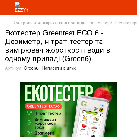
Контрольно-вимірювальні прилади
Екотестери
Екотестер
Екотестер Greentest ECO 6 -
Дозиметр, нітрат-тестер та
вимірювач жорсткості води в
одному приладі (Green6)
Артикул:
Green6
Написати відгук