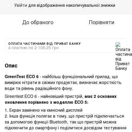
Увійти
для відображення накопичувальної знижки
%
До обраного
Порівняти
ОПЛАТА ЧАСТИНАМИ ВІД ПРИВАТ БАНКУ
4 платежі по 2 108.25 грн
Опис
GreenTest ECO 6
- найбільш функціональний прилад, що
вимірює нітрати в свіжих продуктах, визначає жорсткість
води та рівень радіаційного фону.
Greentest ECO 6 - найновіший пристрій,
має 2 основних
оновлення порівняно з моделлю ECO 5:
1. Екран замінено на ємнісний дисплей
2. Інша функція полягає в тому, що пристрій підключається
за допомогою функції Bluetooth, так що пристрій можна
підключити до смартфону і поділитися досвідом тестування