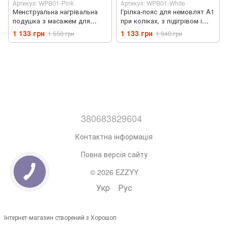
Артикул: WPB01-Pink
Артикул: WPB01-White
Менструальна нагрівальна
Грілка-пояс для немовлят A1
подушка з масажем для
при коліках, з підігрівом і
полегшення спазмів рожева
масажем (WPB01 White)
1 133 грн
1 133 грн
1 550 грн
1 940 грн
Brillix (WPB01-Pink)
380683829604
Контактна інформація
Повна версія сайту
© 2026 EZZYY
Укр
Рус
Інтернет-магазин створений з Хорошоп