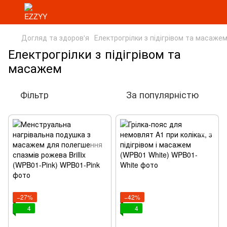
Догляд та здоров'я
Електрогрілки з підігрівом та масаже
Електрогрілки з підігрівом та
масажем
Фільтр
За популярністю
−27%
−42%
4
4