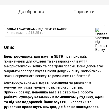
До обраного
Порівняти
ОПЛАТА ЧАСТИНАМИ ВІД ПРИВАТ БАНКУ
4 платежі по 218.25 грн
Опис
Електросушарка для взуття SBTR
- це пристрій,
призначений для сушіння та знезараження взуття,
використовуючи тепло та повітряні потоки. Вона допомагає
видалити вологу з взуття після дощу чи снігу, запобігаючи
появі неприємного запаху та розмноженню бактерій.
Електросушарка для взуття оснащена нагрівальним
елементом, який генерує потік теплого повітря.
Зручний розмір, невелика вага та стабільна робота
роблять сушарку незамінним помічником у будинку, офісі
та під час подорожей. Ваше взуття, шкарпетки та
рукавички просохнуть швидко, де б ви не знаходилися.