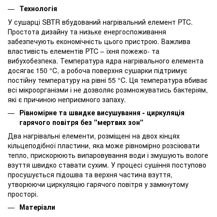
Технологія
У сушарці SBTR вбудований нагрівальний елемент PTC.
Простота дизайну та низьке енергоспоживання
забезпечують економічність цього пристрою. Важлива
властивість елементів PTC – їхня пожежо- та
вибухобезпека. Температура ядра нагрівального елемента
досягає 150 °C, а робоча поверхня сушарки підтримує
постійну температуру на рівні 55 °C. Ця температура вбиває
всі мікроорганізми і не дозволяє розмножуватись бактеріям,
які є причиною неприємного запаху.
Рівномірне та швидке висушування - циркуляція
гарячого повітря без "мертвих зон"
Два нагрівальні елементи, розміщені на двох кінцях
кільцеподібної пластини, яка може рівномірно розсіювати
тепло, прискорюють випаровування води і змушують вологе
взуття швидко ставати сухим. У процесі сушіння поступово
просушується підошва та верхня частина взуття,
утворюючи циркуляцію гарячого повітря у замкнутому
просторі.
Матеріали