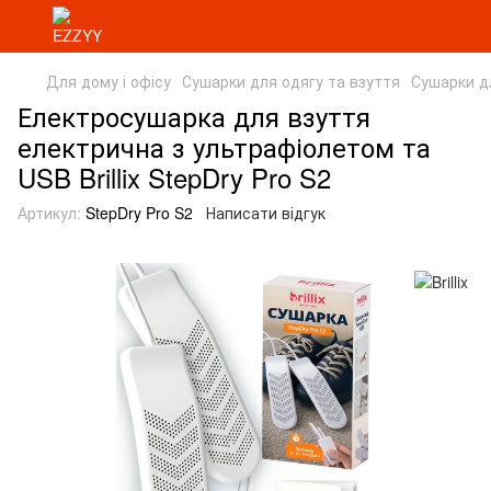
Для дому і офісу
Сушарки для одягу та взуття
Сушарки дл
Електросушарка для взуття
електрична з ультрафіолетом та
USB Brillix StepDry Pro S2
Артикул:
StepDry Pro S2
Написати відгук