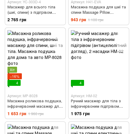
Артикул: YC-303D-4
Артикул: H41-EVA
Масажер для всього тіла
Масажна подушка для шиї та
(шиї, спини) з підігрівом
спини Massage Pillow
Shiatsu Синій
(Релаксатор) EVA
2 765 грн
943 грн
1 100 грн
Хіт
−16%
4
4
Артикул: MP-8028
Артикул: HM-02
Масажна роликова подушка,
Ручний масажер для тіла з
інфрачервоний масажер для
інфрачервоним підігрівом
спини, шиї та тіла. Масажна
(антицелюлітний догляд), 2
1 653 грн
1 975 грн
1 960 грн
подушка для дома та авто
насадки