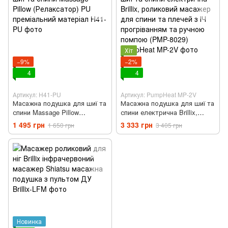
Хіт
−9%
−2%
4
4
Артикул: H41-PU
Артикул: PumpHeat MP-2V
Масажна подушка для шиї та
Масажна подушка для шиї та
спини Massage Pillow
спини електрична Brillix,
(Релаксатор) PU преміальний
роликовий масажер для
1 495 грн
3 333 грн
1 650 грн
3 405 грн
матеріал
спини та плечей з ІЧ
прогріванням та ручною
помпою (PMP-8029)
Новинка