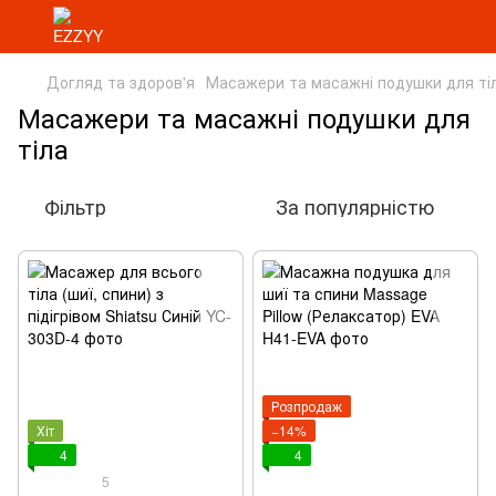
Догляд та здоров'я
Масажери та масажні подушки для ті
Масажери та масажні подушки для
тіла
Фільтр
За популярністю
Розпродаж
Хіт
−14%
4
4
5