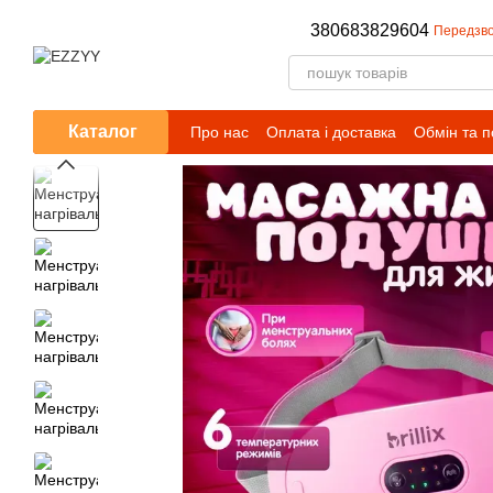
Перейти до основного контенту
380683829604
Передзво
Каталог
Про нас
Оплата і доставка
Обмін та 
Публічний договір (оферта)
Умови сп