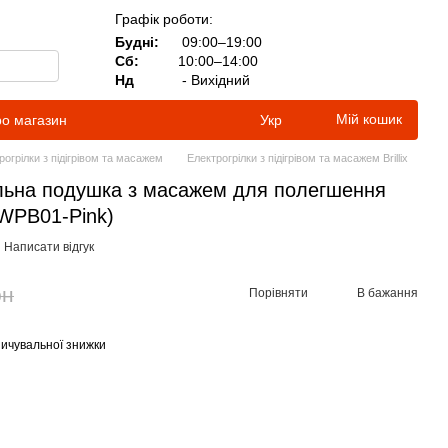
Графік роботи:
Будні:
09:00–19:00
Сб:
10:00–14:00
Нд
- Вихідний
Мій кошик
ро магазин
Укр
рогрілки з підігрівом та масажем
Електрогрілки з підігрівом та масажем Brillix
льна подушка з масажем для полегшення
 (WPB01-Pink)
Написати відгук
рн
Порівняти
В бажання
ичувальної знижки