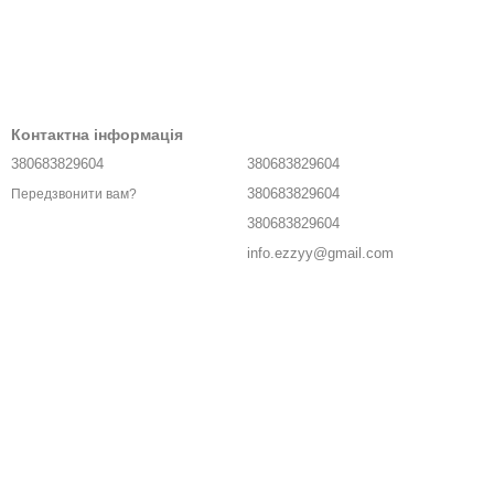
Контактна інформація
380683829604
380683829604
380683829604
Передзвонити вам?
380683829604
info.ezzyy@gmail.com