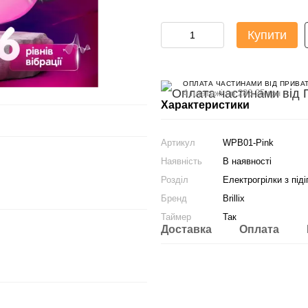
Купити
ОПЛАТА ЧАСТИНАМИ ВІД ПРИВА
4 платежі по 283.25 грн
Характеристики
Артикул
WPB01-Pink
Наявність
В наявності
Розділ
Електрогрілки з під
Бренд
Brillix
Таймер
Так
Доставка
Оплата