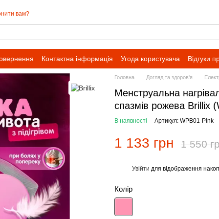
нити вам?
повернення
Контактна інформація
Угода користувача
Відгуки п
івпраці для оптових замовлень
Головна
Догляд та здоров'я
Елект
Менструальна нагріва
спазмів рожева Brillix
В наявності
Артикул: WPB01-Pink
1 133 грн
1 550 г
Увійти
для відображення накоп
%
Колір