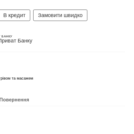
В кредит
Замовити швидко
Т БАНКУ
ігрівом та масажем
Повернення