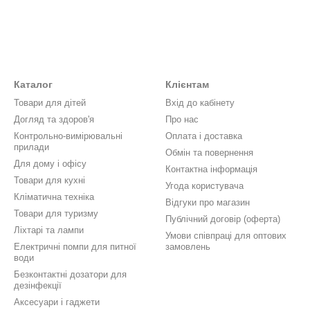
Каталог
Клієнтам
Товари для дітей
Вхід до кабінету
Догляд та здоров'я
Про нас
Контрольно-вимірювальні
Оплата і доставка
прилади
Обмін та повернення
Для дому і офісу
Контактна інформація
Товари для кухні
Угода користувача
Кліматична техніка
Відгуки про магазин
Товари для туризму
Публічний договір (оферта)
Ліхтарі та лампи
Умови співпраці для оптових
Електричні помпи для питної
замовлень
води
Безконтактні дозатори для
дезінфекції
Аксесуари і гаджети