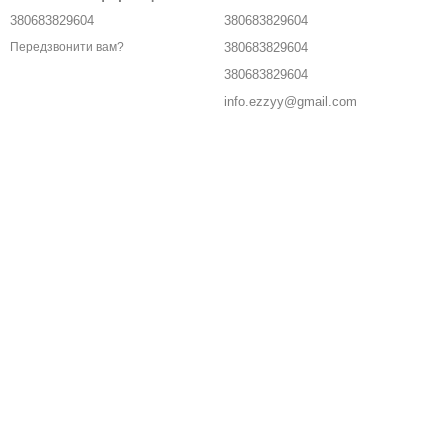
380683829604
380683829604
380683829604
Передзвонити вам?
380683829604
info.ezzyy@gmail.com