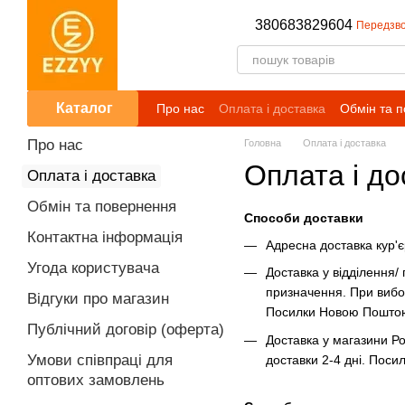
Перейти до основного контенту
380683829604
Передзво
Каталог
Про нас
Оплата і доставка
Обмін та 
Публічний договір (оферта)
Умови сп
Про нас
Головна
Оплата і доставка
Оплата і до
Оплата і доставка
Обмін та повернення
Способи доставки
Контактна інформація
Адресна доставка кур'є
Угода користувача
Доставка у відділення/
призначення. При вибор
Відгуки про магазин
Посилки Новою Поштою
Публічний договір (оферта)
Доставка у магазини Ро
Умови співпраці для
доставки 2-4 дні.
оптових замовлень