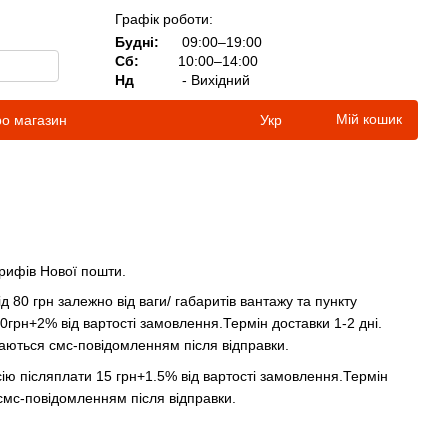
Графік роботи:
Будні:
09:00–19:00
Сб:
10:00–14:00
Нд
- Вихідний
Мій кошик
ро магазин
Укр
арифів Нової пошти.
 80 грн залежно від ваги/ габаритів вантажу та пункту
0грн+2% від вартості замовлення.Термін доставки 1-2 дні.
илаються смс-повідомленням після відправки.
сію післяплати 15 грн+1.5% від вартості замовлення.Термін
й надсилаються смс-повідомленням після відправки.