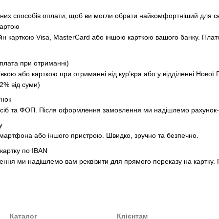
чних способів оплати, щоб ви могли обрати найкомфортніший для с
картою
н карткою Visa, MasterCard або іншою карткою вашого банку. Плат
оплата при отриманні)
кою або карткою при отриманні від кур’єра або у відділенні Нової П
+2% від суми)
унок
сіб та ФОП. Після оформлення замовлення ми надішлемо рахунок-ф
y
смартфона або іншого пристрою. Швидко, зручно та безпечно.
 картку по IBAN
ня ми надішлемо вам реквізити для прямого переказу на картку. П
Каталог
Клієнтам