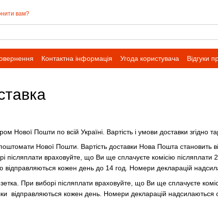
нити вам?
повернення
Контактна інформація
Угода користувача
Відгуки п
івпраці для оптових замовлень
ставка
ром Нової Пошти по всій Україні. Вартість і умови доставки згідно т
 поштомати Нової Пошти. Вартість доставки Нова Пошта становить від
і післяплати враховуйте, що Ви ще сплачуєте комісію післяплати 2
 відправляються кожен день до 14 год. Номери декларацій надс
зетка. При виборі післяплати враховуйте, що Ви ще сплачуєте комі
 Посилки відправляються кожен день. Номери деклараці