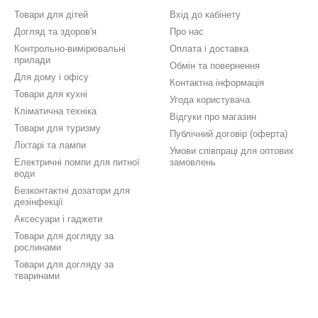
Товари для дітей
Вхід до кабінету
Догляд та здоров'я
Про нас
Контрольно-вимірювальні
Оплата і доставка
прилади
Обмін та повернення
Для дому і офісу
Контактна інформація
Товари для кухні
Угода користувача
Кліматична техніка
Відгуки про магазин
Товари для туризму
Публічний договір (оферта)
Ліхтарі та лампи
Умови співпраці для оптових
Електричні помпи для питної
замовлень
води
Безконтактні дозатори для
дезінфекції
Аксесуари і гаджети
Товари для догляду за
рослинами
Товари для догляду за
тваринами