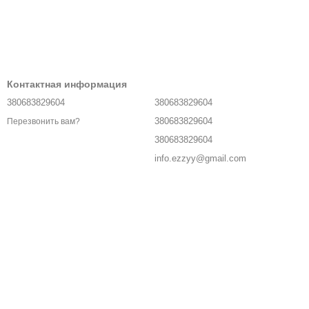
Контактная информация
380683829604
380683829604
380683829604
Перезвонить вам?
380683829604
info.ezzyy@gmail.com