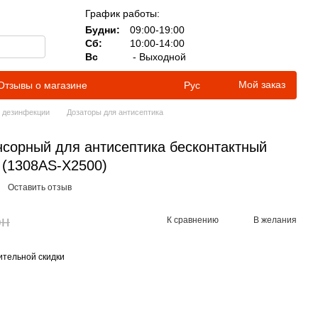
График работы:
Будни:
09:00-19:00
Сб:
10:00-14:00
Вс
- Выходной
Мой заказ
Отзывы о магазине
Рус
я дезинфекции
Дозаторы для антисептика
нсорный для антисептика бесконтактный
 (1308AS-X2500)
Оставить отзыв
рн
К сравнению
В желания
тельной скидки