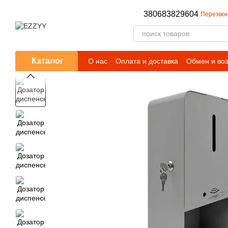
Перейти к основному контенту
380683829604
Перезвон
Каталог
О нас
Оплата и доставка
Обмен и воз
Публичный договор (оферта)
Условия