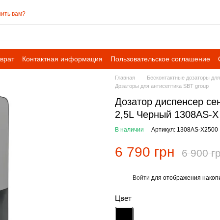
ить вам?
врат
Контактная информация
Пользовательское соглашение
 сотрудничества для оптовых заказов
Главная
Бесконтактные дозаторы дл
Дозаторы для антисептика SBT group
Дозатор диспенсер се
2,5L Черный 1308AS-X
В наличии
Артикул: 1308AS-X2500
6 790 грн
6 900 г
Войти
для отображения накопи
%
Цвет