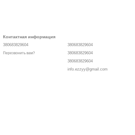
Контактная информация
380683829604
380683829604
380683829604
Перезвонить вам?
380683829604
info.ezzyy@gmail.com