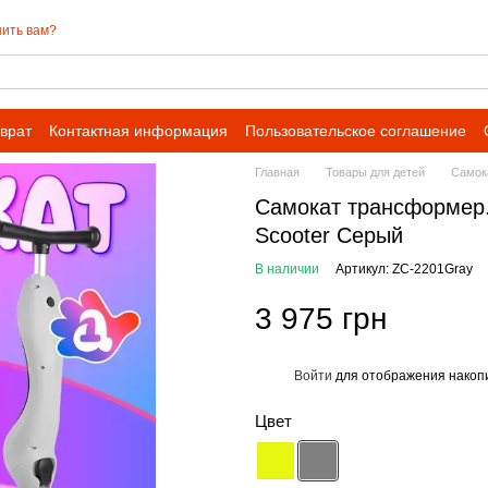
ить вам?
врат
Контактная информация
Пользовательское соглашение
 сотрудничества для оптовых заказов
Главная
Товары для детей
Самок
Самокат трансформер.
Scooter Серый
В наличии
Артикул: ZC-2201Gray
3 975 грн
Войти
для отображения накопи
%
Цвет