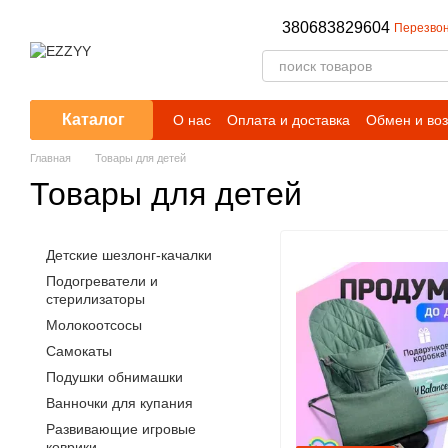
Перейти к основному контенту
380683829604
Перезвон
Каталог
О нас
Оплата и доставка
Обмен и воз
Публичный договор (оферта)
Условия
Главная
Товары для детей
Товары для детей
Детские шезлонг-качалки
Подогреватели и
стерилизаторы
Молокоотсосы
Самокаты
Подушки обнимашки
Ванночки для купания
Развивающие игровые
коврики