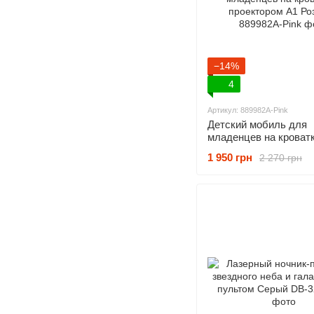
−14%
4
Артикул: 889982A-Pink
Детский мобиль для
младенцев на кроватк
проектором A1 Розов
1 950 грн
2 270 грн