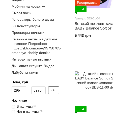
Распродажа
Мобили на кроватку
4
Смарт часы
Артикул: BBS-01-00
Генераторы белого шума
Детский шезлонг-кач
3D Конструкторы
BABY Balance Soft от
Проекторы-ночники
Group бирюзовый/хло
5 443 грн
(BBS-01-00)
Сменные чехлы на детские
шезлонги Подробнее:
https://sbtr.com.ua/g95758785-
smennye-chehly-detskie
Интерактивные игрушки
Дышащая игрушка Выдра
Лабубу та стичи
Цена, грн
От Цена, грн
До Цена, грн
OK
Наличие
В наличии
57
4
Нет в наличии
28