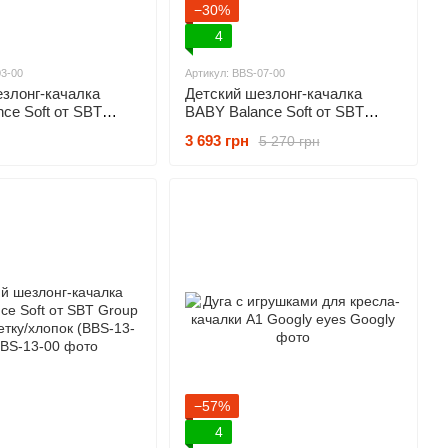
−30%
4
03-00
Артикул: BBS-07-00
злонг-качалка
Детский шезлонг-качалка
ce Soft от SBT
BABY Balance Soft от SBT
зовый в клетку/
Group зеленый/неопрен 3d в
3 693 грн
5 270 грн
S-03-00)
сетку (BBS-07-00)
−57%
4