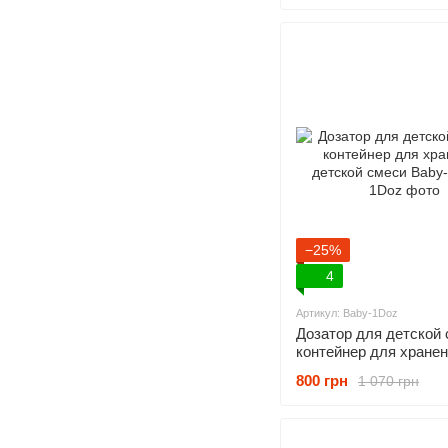
−25%
4
Артикул: Baby-1Doz
Дозатор для детской 
контейнер для хране
детской смеси Baby-1
800 грн
1 070 грн