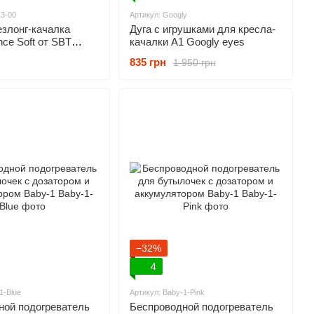
13-00
Артикул: Googly
злонг-качалка
Дуга с игрушками для кресла-
ce Soft от SBT
качалки A1 Googly eyes
й в клетку/хлопок
835 грн
1 950 грн
)
−32%
4
1-Blue
Артикул: Baby-1-Pink
ной подогреватель
Беспроводной подогреватель