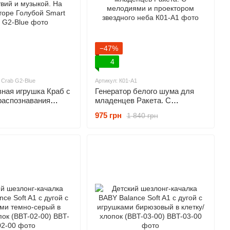
−47%
4
 Crab G2-Blue
Артикул: К01-A1
ная игрушка Краб с
Генератор белого шума для
распознавания
младенцев Ракета. С
й и музыкой. На
мелодиями и проектором
975 грн
1 840 грн
оре Голубой
звездного неба