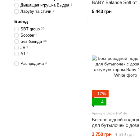
BABY Balance Soft от
Дышащая игрушка Выдра
1
Group бежевый/колос
5 443 грн
Лабубу та стичи
1
16-00)
Бренд
SBT group
30
Scooter
4
Без бренда
46
JR
1
А1
4
Распродажа
3
−17%
4
Артикул: Baby-1-White
Беспроводной подогр
для бутылочек с доз
аккумулятором Baby-
3 750 грн
4 510 грн