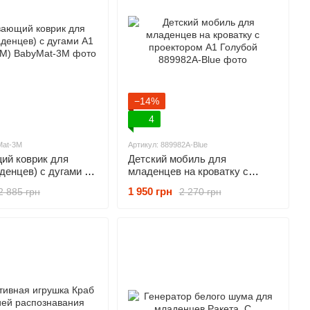
−14%
4
Mat-3M
Артикул: 889982A-Blue
ий коврик для
Детский мобиль для
денцев) с дугами A1
младенцев на кроватку с
3M)
проектором A1 Голубой
1 950 грн
2 885 грн
2 270 грн