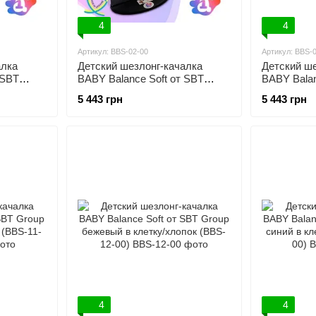
4
4
Артикул: BBS-02-00
Артикул: BBS-
алка
Детский шезлонг-качалка
Детский ше
 SBT
BABY Balance Soft от SBT
BABY Balan
пок
Group темно-серый в клетку/
Group бирю
5 443 грн
5 443 грн
хлопок (BBS-02-00)
хлопок (BB
4
4