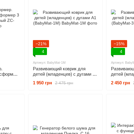
−21%
−15%
4
4
Артикул: BabyMat-1M
Артикул: Baby
.
Развивающий коврик для
Развивающ
нсформер
детей (младенцев) с дугами A1
детей (мла
еный
(BabyMat-1M)
(BabyMat-
1 950 грн
2 450 грн
2 475 грн