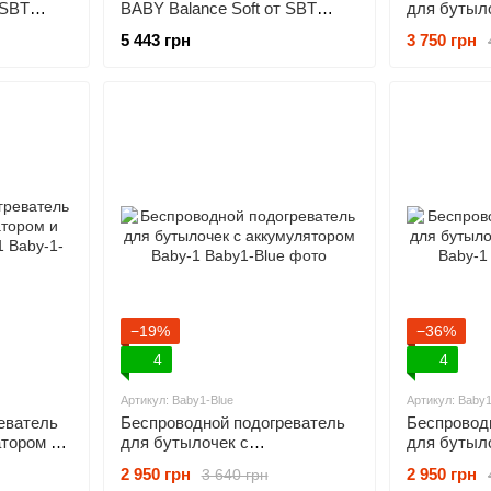
 SBT
BABY Balance Soft от SBT
для бутыло
ок (BBS-
Group бирюзовый колосок/
аккумулят
5 443 грн
3 750 грн
хлопок (BBS-17-00)
−19%
−36%
4
4
Артикул: Baby1-Blue
Артикул: Baby1
еватель
Беспроводной подогреватель
Беспровод
атором и
для бутылочек с
для бутыл
1
аккумулятором Baby-1
аккумулят
2 950 грн
2 950 грн
3 640 грн