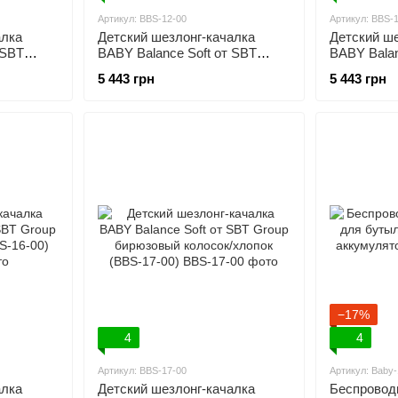
Артикул: BBS-12-00
Артикул: BBS-
алка
Детский шезлонг-качалка
Детский ше
 SBT
BABY Balance Soft от SBT
BABY Balan
хлопок
Group бежевый в клетку/
Group сини
5 443 грн
5 443 грн
хлопок (BBS-12-00)
(BBS-13-00
−17%
4
4
Артикул: BBS-17-00
Артикул: Baby-
алка
Детский шезлонг-качалка
Беспровод