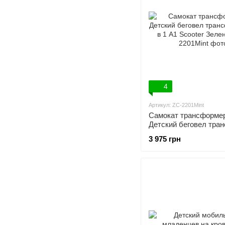
4
Артикул: ZC-2201Mint
Самокат трансформер
Детский беговел тра
3 в 1 A1 Scooter Зел
3 975 грн