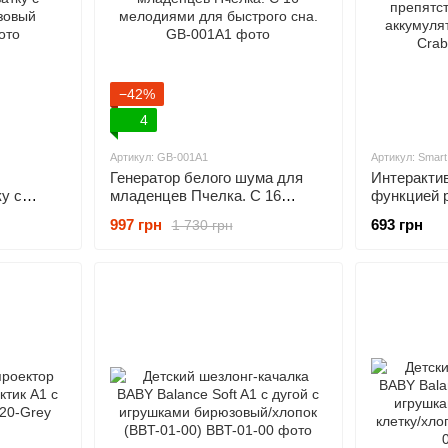
−42%
4
Артикул: GB-001A1
Артикул: Smart
Генератор белого шума для
Интерактив
у с
младенцев Пчелка. С 16
функцией 
ый
мелодиями для быстрого сна.
препятстви
997 грн
693 грн
1 730 грн
аккумулят