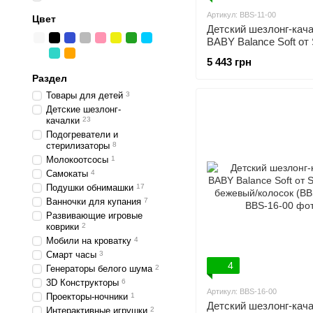
Артикул: BBS-11-00
Цвет
Детский шезлонг-кач
BABY Balance Soft от
Group синий колосок/
5 443 грн
(BBS-11-00)
Раздел
Товары для детей
3
Детские шезлонг-
качалки
23
Подогреватели и
стерилизаторы
8
Молокоотсосы
1
Самокаты
4
Подушки обнимашки
17
Ванночки для купания
7
Развивающие игровые
коврики
2
Мобили на кроватку
4
Смарт часы
3
4
Генераторы белого шума
2
3D Конструкторы
6
Артикул: BBS-16-00
Проекторы-ночники
1
Детский шезлонг-кач
Интерактивные игрушки
2