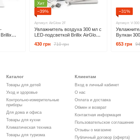
Хит
−39%
−31%
Артикул: AirGlow 2F
Артикул: V-300
-
Увлажнитель воздуха 300 мл с
Увлажните
rillix
LED-подсветкой Brillix AirGlow
Вулкан 300
80 мл с
2F 4 сменных фильтра в
подсветкой
430 грн
653 грн
710 грн
94
влением
комплекте
Каталог
Клиентам
Товары для детей
Вход в личный кабинет
Уход и здоровье
О нас
Контрольно-измерительные
Оплата и доставка
приборы
Обмен и возврат
Для дома и офиса
Контактная информация
Товары для кухни
Пользовательское соглашение
Климатическая техника
Отзывы о магазине
Товары для туризма
Публичный договор (оферта)