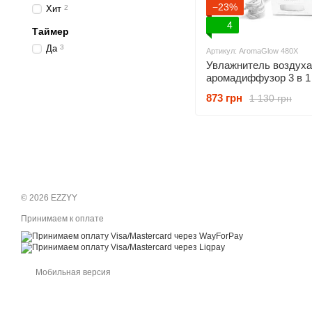
−23%
Хит
2
4
Таймер
Да
3
Артикул: AromaGlow 480X
Увлажнитель воздуха
аромадиффузор 3 в 1 B
AromaGlow 480X на 4
873 грн
1 130 грн
дистанционным упра
© 2026 EZZYY
Принимаем к оплате
Мобильная версия