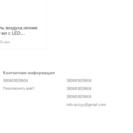
ль воздуха ночник
 мл с LED
 и таймером (V-300)
5 грн
Контактная информация
380683829604
380683829604
380683829604
Перезвонить вам?
380683829604
info.ezzyy@gmail.com