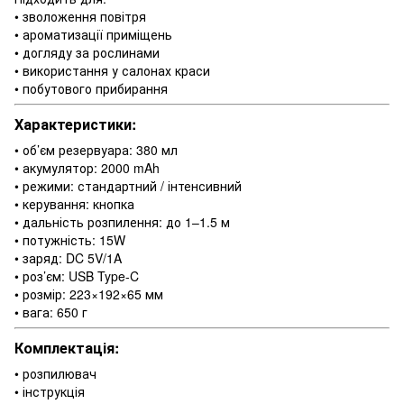
• зволоження повітря
• ароматизації приміщень
• догляду за рослинами
• використання у салонах краси
• побутового прибирання
Характеристики:
• об’єм резервуара: 380 мл
• акумулятор: 2000 mAh
• режими: стандартний / інтенсивний
• керування: кнопка
• дальність розпилення: до 1–1.5 м
• потужність: 15W
• заряд: DC 5V/1A
• роз’єм: USB Type-C
• розмір: 223×192×65 мм
• вага: 650 г
Комплектація:
• розпилювач
• інструкція