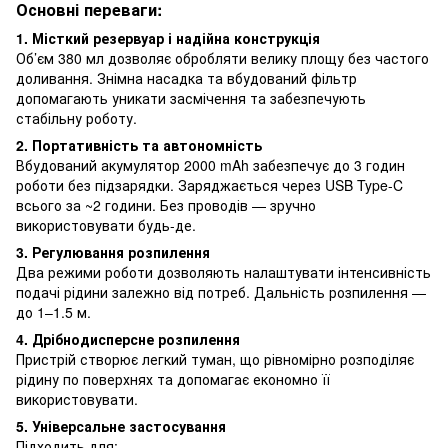
Основні переваги:
1. Місткий резервуар і надійна конструкція
Об’єм 380 мл дозволяє обробляти велику площу без частого
доливання. Знімна насадка та вбудований фільтр
допомагають уникати засмічення та забезпечують
стабільну роботу.
2. Портативність та автономність
Вбудований акумулятор 2000 mAh забезпечує до 3 годин
роботи без підзарядки. Заряджається через USB Type-C
всього за ~2 години. Без проводів — зручно
використовувати будь-де.
3. Регулювання розпилення
Два режими роботи дозволяють налаштувати інтенсивність
подачі рідини залежно від потреб. Дальність розпилення —
до 1–1.5 м.
4. Дрібнодисперсне розпилення
Пристрій створює легкий туман, що рівномірно розподіляє
рідину по поверхнях та допомагає економно її
використовувати.
5. Універсальне застосування
Підходить для: