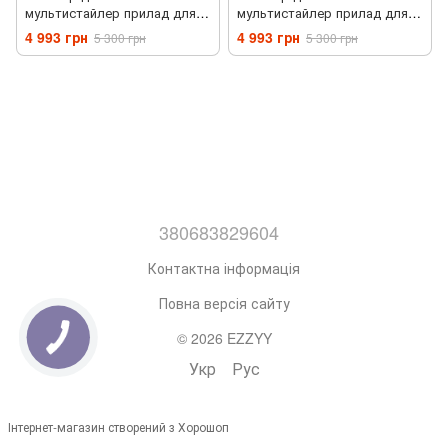
мультистайлер прилад для
мультистайлер прилад для
укладання волосся фен-
укладання волосся фен-
4 993 грн
4 993 грн
5 300 грн
5 300 грн
стайлер 7 в 1 Чорний
стайлер 7 в 1 Білий
380683829604
Контактна інформація
Повна версія сайту
© 2026 EZZYY
Укр
Рус
Інтернет-магазин створений з Хорошоп