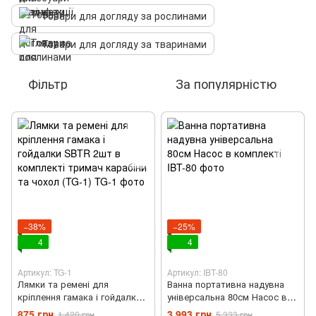
Товари для догляду за рослинами
Товари для догляду за тваринами
Фільтр
За популярністю
−38%
−25%
4
4
Артикул: TG-1
Артикул: IBT-80
Лямки та ремені для
Ванна портативна надувна
кріплення гамака і гойдалки
універсальна 80см Насос в
SBTR 2шт в комплекті
комплекті
875 грн
3 993 грн
1 420 грн
5 333 грн