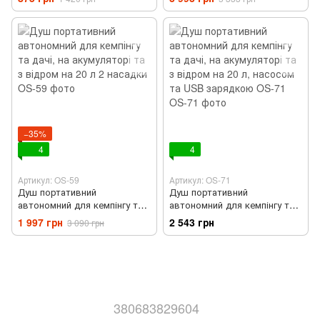
тримач карабіни та чохол
(TG-1)
−35%
4
4
Артикул: OS-59
Артикул: OS-71
Душ портативний
Душ портативний
автономний для кемпінгу та
автономний для кемпінгу та
дачі, на акумуляторі та з
дачі, на акумуляторі та з
1 997 грн
2 543 грн
3 090 грн
відром на 20 л 2 насадки
відром на 20 л, насосом та
USB зарядкою OS-71
380683829604