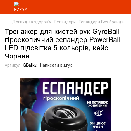
Догляд та здоров'я
Еспандери
Еспандери Без бренда
Тренажер для кистей рук GyroBall
гіроскопичний еспандер PowerBall
LED підсвітка 5 кольорів, кейс
Чорний
Артикул:
GBall-2
Написати відгук