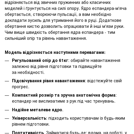
відрізняється від звичних пружинних або класичних
моделей і ґрунтується на силі опору. Ядро еспандера-м'яча
обертається, створюючи пульсації, а вам необхідно
докладати зусиль для утримання його в руці. Додаткове
обертання кистю дозволить опрацювати й інші м'язи руки.
Чим вище швидкість обертання ядра еспандера - тим
сильніший опір та рівень навантаження.
Модель відрізняється наступними перевагами:
Регульований опір до 61кг
: обирайте навантаження
залежно від рівня підготовки та підвищуйте
за необхідності.
Підсвічування рівня навантаження
: відстежуйте свій
прогрес.
Компактний розмір та зручна анатомічна форма
:
еспандер не вислизатиме з рук під час тренувань.
Надійне металеве ядро
.
Універсальність
: підходить користувачам із будь-яким
рівнем підготовки.
Портативність
. Займатися будь-де: вдома, на роботі, у