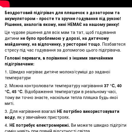
Бездротовий підігрівач для пляшечок з дозатором та
акумулятором - просте та зручне годування під рукою!
Рішення, аналогів якому, нині НЕМАЄ на нашому ринку!
Це чудове рішення для всіх мам та тат, щоб годування
дитини
не було проблемою у дорозі, на дитячому
майданчику, на відпочинку, у ресторані тощо
. Позбавтеся
стресу під час годування за допомогою цього підігрівача.
Головні переваги, в порівнянні з іншими звичайними
підігрівачами:
1. Швидко нагріває дитяче молоко/суміші до заданої
температури
2. Можна контролювати температуру нагрівання
37 °C, 40
°C, 45 °C
. Відображення температури в реальному часі,
тому ви точно знаєте, наскільки тепла пляшка будь-якої
миті.
3. Для нагрівання взагалі
НЕ потрібно використовувати
воду
, як у звичайних пристроях.
4.
НЕ потребує електромережі.
Ви можете швидко підігріти
суміш навіть при повній відсутності світла.