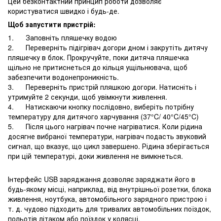
Цей безконтактний принцип роботи дозволяє
користуватися швидко і будь-де.
Щоб запустити пристрій:
1. Заповніть пляшечку водою
2. Переверніть підігрівач догори дном і закрутіть дитячу
пляшечку в блок. Прокручуйте, поки дитяча пляшечка
щільно не притиснеться до кільця ущільнювача, щоб
забезпечити водонепроникність.
3. Переверніть пристрій пляшкою догори. Натисніть і
утримуйте 2 секунди, щоб увімкнути живлення.
4. Натискаючи кнопку послідовно, виберіть потрібну
температуру для дитячого харчування (37°C/ 40°C/45°C)
5. Після цього нагрівач почне нагріватися. Коли рідина
досягне вибраної температури, нагрівач подасть звуковий
сигнал, що вказує, що цикл завершено. Рідина зберігається
при цій температурі, доки живлення не вимкнеться.
Інтерфейс USB заряджання дозволяє заряджати його в
будь-якому місці, наприклад, від внутрішньої розетки, блока
живлення, ноутбука, автомобільного зарядного пристрою і
т. д. чудово підходить для тривалих автомобільних поїздок,
польотів літаком або поїздок у колясці.