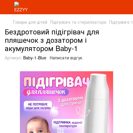
Товари для дітей
Підігрівачі та стерилізатори
Підігрівачі
Бездротовий підігрівач для
пляшечок з дозатором і
акумулятором Baby-1
Артикул:
Baby-1-Blue
Написати відгук