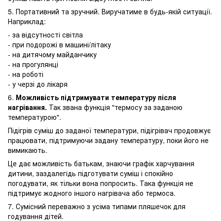
5. Портативний та зручний. Виручатиме в будь-якій ситуації.
Наприклад:
- за відсутності світла
- при подорожі в машині/літаку
- на дитячому майданчику
- на прогулянці
- на роботі
- у черзі до лікаря
6.
Можливість підтримувати температуру після
нагрівання.
Так звана функція "термосу за заданою
температурою".
Підігрів суміш до заданої температури, підігрівач продовжує
працювати, підтримуючи задану температуру, поки його не
вимикають.
Це дає можливість батькам, знаючи графік харчування
дитини, заздалегідь підготувати суміш і спокійно
погодувати, як тільки вона попросить. Така функція не
підтримує жодного іншого нагрівача або термоса.
7. Сумісний переважно з усіма типами пляшечок для
годування дітей.