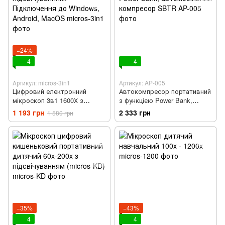
−24%
4
4
Артикул: micros-3in1
Артикул: AP-005
Цифровий електронний
Автокомпресор портативний
мікроскоп 3в1 1600Х з
з функцією Power Bank,
підсвічуванням. Підключення
автомобільний компресор
1 193 грн
2 333 грн
1 580 грн
до Windows, Android, MacOS
SBTR
−35%
−43%
4
4