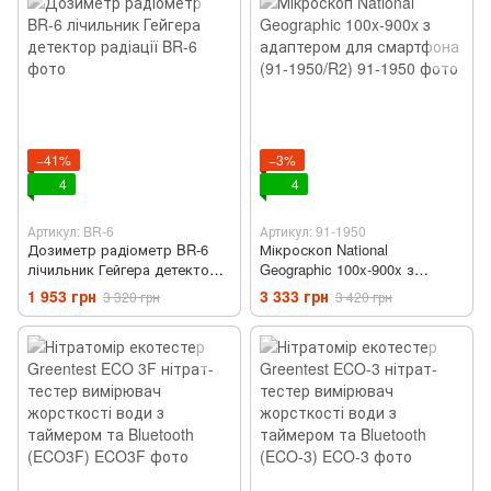
−41%
−3%
4
4
Артикул: BR-6
Артикул: 91-1950
Дозиметр радіометр BR-6
Мікроскоп National
лічильник Гейгера детектор
Geographic 100x-900x з
радіації
адаптером для смартфона
1 953 грн
3 333 грн
3 320 грн
3 420 грн
(91-1950/R2)