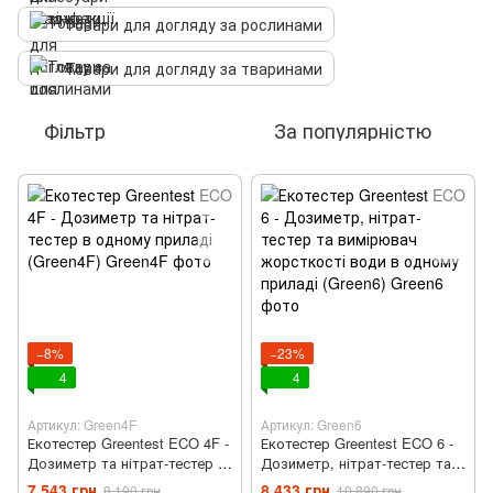
Товари для догляду за рослинами
Товари для догляду за тваринами
Фільтр
За популярністю
−8%
−23%
4
4
Артикул: Green4F
Артикул: Green6
Екотестер Greentest ECO 4F -
Екотестер Greentest ECO 6 -
Дозиметр та нітрат-тестер в
Дозиметр, нітрат-тестер та
одному приладі (Green4F)
вимірювач жорсткості води
7 543 грн
8 433 грн
8 190 грн
10 890 грн