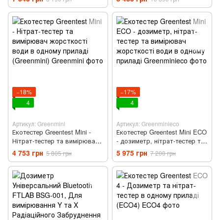
в одному приладі (Green6)
−18%
−17%
4
4
Артикул: Greenmini
Артикул: Greenminieco
Екотестер Greentest Mini -
Екотестер Greentest Mini ECO
Нітрат-тестер та вимірювач
- дозиметр, нітрат-тестер та
жорсткості води в одному
вимірювач жорсткості води
4 753 грн
5 975 грн
5 805 грн
7 200 грн
приладі (Greenmini)
в одному приладі