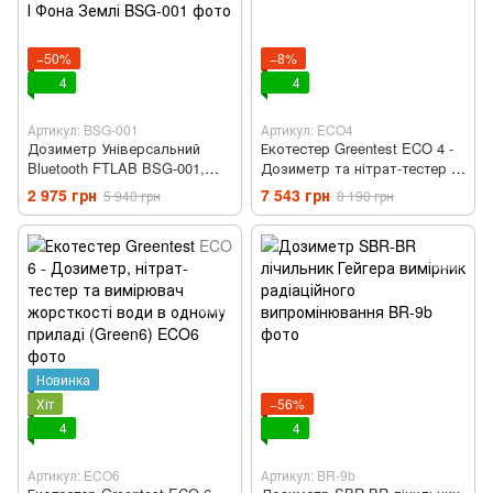
−50%
−8%
4
4
Артикул: BSG-001
Артикул: ECO4
Дозиметр Універсальний
Екотестер Greentest ECO 4 -
Bluetooth FTLAB BSG-001,
Дозиметр та нітрат-тестер в
Для вимірювання Y та X
одному приладі (ECO4)
2 975 грн
7 543 грн
5 940 грн
8 190 грн
Радіаційного Забруднення І
Фона Землі
Новинка
Хіт
−56%
4
4
Артикул: ECO6
Артикул: BR-9b