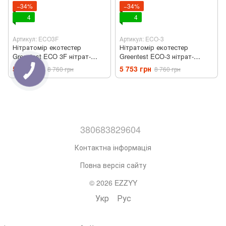
−34%
−34%
4
4
Артикул: ECO3F
Артикул: ECO-3
Нітратомір екотестер
Нітратомір екотестер
Greentest ECO 3F нітрат-
Greentest ECO-3 нітрат-
тестер вимірювач
тестер вимірювач
5 765 грн
5 753 грн
8 760 грн
8 760 грн
жорсткості води з таймером
жорсткості води з таймером
та Bluetooth (ECO3F)
та Bluetooth (ECO-3)
380683829604
Контактна інформація
Повна версія сайту
© 2026 EZZYY
Укр
Рус