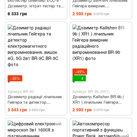
Екотестер Greentest ECO 6 -
Дозиметр SBR-BR лічильник
Дозиметр, нітрат-тестер та
Гейгера вимірник
вимірювач жорсткості води
радіаційного випромінювання
8 333 грн
2 595 грн
5 870 грн
в одному приладі (Green6)
−49%
−35%
4
Артикул: BR-9C
Артикул: BR-9b (XR1)
Дозиметр радіації лічильник
Дозиметр Kailishen BR-9b (
Гейгера та детектор
XR1 ) лічильник Гейгера
електромагнітного
вимірник радіаційного
3 543 грн
2 595 грн
5 450 грн
5 070 грн
випромінювання, вишок 4G,
випромінювання
5G 2в1 BR-9C