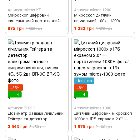
Артикул: micros-KD
Артикул: micros-1200
Мікроскоп цифровий
Мікроскоп дитячий
кишеньковий портативний
навчальний 100х - 1200x
дитячий 60x-200x з
975 грн
1 333 грн
1 500 грн
2 320 грн
підсвічуванням (micros-KD)
Новинка
−35%
−6%
4
4
Артикул: BR-9C
Артикул: micros-1080
Дозиметр радіації лічильник
Дитячий цифровий мікроскоп
Гейгера та детектор
1000x з IPS екраном 2.0" —
електромагнітного
портативний 1080P фото/
3 543 грн
1 975 грн
5 450 грн
2 100 грн
випромінювання, вишок 4G,
відео мікроскоп з 16x зумом
5G 2в1 BR-9C