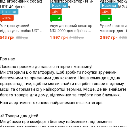
Новинка
Новинка
Новинка
−6%
−6%
−16%
4
4
Ультразвуковий
Акумуляторний секатор
Ручний портат
відлякувач собак UDT-40
NTJ-2000 для обрізки
масажер для ті
портативний (пристрій
дерев та винограду
скор. масажний
543 грн
1 997 грн
2 997 грн
650 грн
2 133 грн
3 20
для захисту від
(електросекатор)
- вібраційний у
агресивних собак)
перкусійний м
Про нас
Ласкаво просимо до нашого інтернет-магазину!
Ми створили цю платформу, щоб зробити покупки зручними,
безпечними та приємними для кожного. Наша команда щодня
працює над тим, щоб ви могли знайти потрібні товари в одному
місці та отримати їх у найкоротші терміни. Місце, де ви знайдете
багато товарів для дому, відпочинку та турботи про близьких.
Наш асортимент охоплює найрізноманітніші категорії:
👶 Товари для дітей
Ми дбаємо про комфорт і безпеку найменших: від ременів