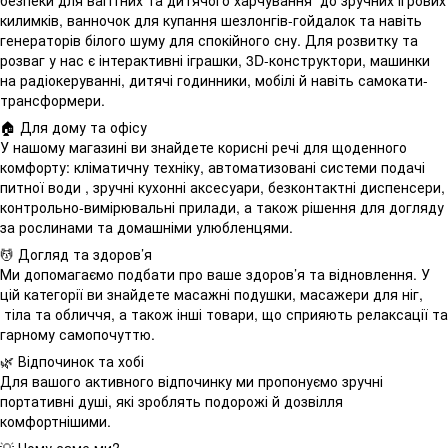
безпеки для вагітних та дитячого харчування до зручних ігрових
килимків, ванночок для купання шезлонгів-гойдалок та навіть
генераторів білого шуму для спокійного сну. Для розвитку та
розваг у нас є інтерактивні іграшки, 3D-конструктори, машинки
на радіокеруванні, дитячі годинники, мобілі й навіть самокати-
трансформери.
🏠 Для дому та офісу
У нашому магазині ви знайдете корисні речі для щоденного
комфорту: кліматичну техніку, автоматизовані системи подачі
питної води , зручні кухонні аксесуари, безконтактні диспенсери,
контрольно-вимірювальні прилади, а також рішення для догляду
за рослинами та домашніми улюбленцями.
💆 Догляд та здоров’я
Ми допомагаємо подбати про ваше здоров’я та відновлення. У
цій категорії ви знайдете масажні подушки, масажери для ніг,
тіла та обличчя, а також інші товари, що сприяють релаксації та
гарному самопочуттю.
🌿 Відпочинок та хобі
Для вашого активного відпочинку ми пропонуємо зручні
портативні душі, які зроблять подорожі й дозвілля
комфортнішими.