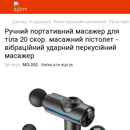
Догляд та здоров'я
Ручні перкусійні масажери
Ручні пер
Ручний портативний масажер для
тіла 20 скор. масажний пістолет -
вібраційний ударний перкусійний
масажер
Артикул:
MG-202
Написати відгук