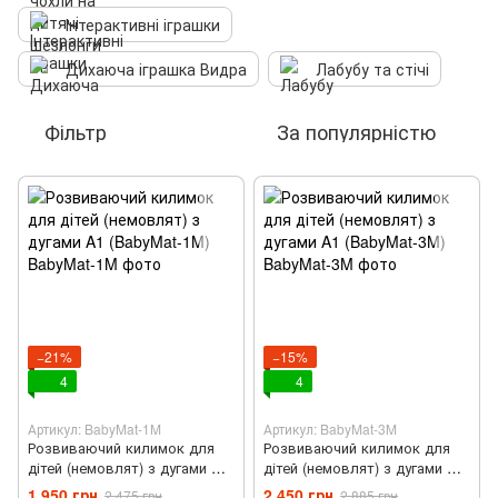
Інтерактивні іграшки
Дихаюча іграшка Видра
Лабубу та стічі
Фільтр
За популярністю
−21%
−15%
4
4
Артикул: BabyMat-1M
Артикул: BabyMat-3M
Розвиваючий килимок для
Розвиваючий килимок для
дітей (немовлят) з дугами A1
дітей (немовлят) з дугами A1
(BabyMat-1M)
(BabyMat-3M)
1 950 грн
2 450 грн
2 475 грн
2 885 грн