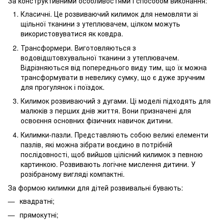
За конструктивними особливостями і способом виконання:
Класичні. Це розвиваючий килимок для немовляти зі
щільної тканини з утеплювачем, цілком можуть
використовуватися як ковдра.
Трансформери. Виготовляються з
водовідштовхувальної тканини з утеплювачем.
Відрізняються від попереднього виду тим, що їх можна
трансформувати в невелику сумку, що є дуже зручним
для прогулянок і поїздок.
Килимок розвиваючий з дугами. Ці моделі підходять для
малюків з перших днів життя. Вони призначені для
освоєння основних фізичних навичок дитини.
Килимки-пазли. Представляють собою великі елементи
пазлів, які можна зібрати воєдино в потрібній
послідовності, щоб вийшов цілісний килимок з певною
картинкою. Розвивають логічне мислення дитини. У
розібраному вигляді компактні.
За формою килимки для дітей розвивальні бувають:
квадратні;
прямокутні;