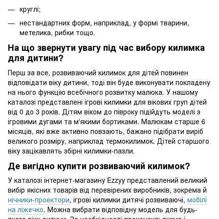
круглі;
нестандартних форм, наприклад, у формі тварини,
метелика, рибки тощо.
На що звернути увагу під час вибору килимка
для дитини?
Перш за все, розвиваючий килимок для дітей повинен
відповідати віку дитини, тоді він буде виконувати покладену
на нього функцію всебічного розвитку малюка. У нашому
каталозі представлені ігрові килимки для вікових груп дітей
від 0 до 3 років. Дітям віком до півроку підійдуть моделі з
ігровими дугами та м'якими бортиками. Малюкам старше 6
місяців, які вже активно повзають, бажано підібрати виріб
великого розміру, наприклад термокилимок. Дітей старшого
віку зацікавлять збірні килимки-пазли.
Де вигідно купити розвиваючий килимок?
У каталозі інтернет-магазину Ezzyy представлений великий
вибір якісних товарів від перевірених виробників, зокрема й
нічники-проектори
, ігрові килимки дитячі розвиваючі,
мобілі
на ліжечко
. Можна вибрати відповідну модель для будь-