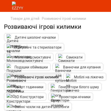
Товари для дітей
Розвиваючі ігрові килимки
Розвиваючі ігрові килимки
Дитячі шезлонг-качалки
Підігрівачі та стерилізатори
Молоковідсмоктувачі
Самокати
Подушки обіймашки
Ванночки для купання
Розвиваючі ігрові килимки
Мобілі на ліжечко
Смарт годинники
Генератори білого шуму
3D Конструктори
Проектори-нічники
Змінні чохли на дитячі шезлонги