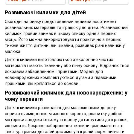
Розвиваючі килимки для дітей
Сьогодні на ринку представлений великий асортимент
розвивальних матеріалів та іграшок для дітей. Розвиваючий
килимок ігровий займає в цьому списку одне з перших
місць. Його можна використовувати практично з перших
тижнів життя дитини, він цікавий, розвиває різні навички у
малюка.
Дитячі килимки виготовляються з екологічно чистих
матеріалів і мають тканинну або пінну основу. Відрізняються
яскравим забарвленням і принтами. Моделі для
новонароджених комплектуються дугами з підвісними
іграшками, які кріпляться до основи.
Розвиваючий килимок для новонароджених: у
чому переваги
Дитячі килимки розвиваючі для малюків віком до року
сприяють зміцненню м'язового корсета, розвитку дрібної
моторики завдяки їхньому інтересу дотягнутися до іграшок,
які висять. Яскраве забарвлення тканини, різноманітність
текстур і різних деталей дає змогу в ігровій формі вивчати