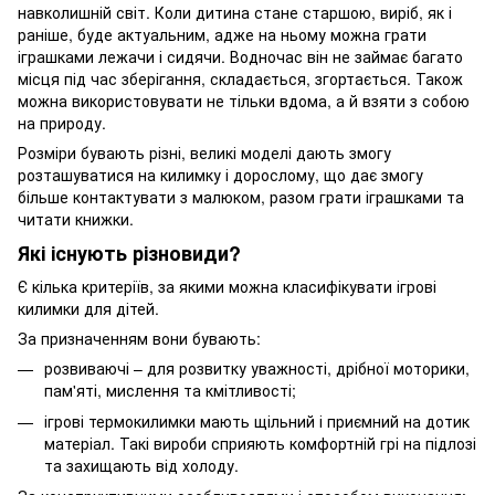
навколишній світ. Коли дитина стане старшою, виріб, як і
раніше, буде актуальним, адже на ньому можна грати
іграшками лежачи і сидячи. Водночас він не займає багато
місця під час зберігання, складається, згортається. Також
можна використовувати не тільки вдома, а й взяти з собою
на природу.
Розміри бувають різні, великі моделі дають змогу
розташуватися на килимку і дорослому, що дає змогу
більше контактувати з малюком, разом грати іграшками та
читати книжки.
Які існують різновиди?
Є кілька критеріїв, за якими можна класифікувати ігрові
килимки для дітей.
За призначенням вони бувають:
розвиваючі – для розвитку уважності, дрібної моторики,
пам'яті, мислення та кмітливості;
ігрові термокилимки мають щільний і приємний на дотик
матеріал. Такі вироби сприяють комфортній грі на підлозі
та захищають від холоду.