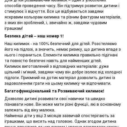
способів проведення часу. Він підтримує розвиток дитини і
стимулює її відчуття. Все це відбувається завдяки
яскравим кольорам килимка та різним фактурам матеріалів,
з яких він зроблений, і, звичайно ж, завдяки чудовим
іграшкам!
Безпека дітей – наш номер 1!
Наш килимок - на 100% безпечний для дітей. Розстеляємо
його на підлозі, а значить, немає ризику, що дитина впаде з
нього і пораниться. Елементи килимка правильно підігнані
та повністю безпечні навіть для найменших дітей.
Килимок виготовлений з відповідних матеріалів: дуже
щільний і м'який, завдяки чому він добре ізолює від холодної
підлоги. Приємний на дотик матеріал дозволить дитині із
задоволенням грати на цьому килимку чи відпочивати.
Багатофункціональний та Розвиваючий килимок!
Дозволяє дитині розвивати свої навички та швидко
пізнавати нове. Він може мати різні функції, які в основному
залежать від віку малюка.
Найменші діти у віці 3 місяців зазвичай спостерігають за
іграшками, що висять над головою. Однак згодом дитина
почне тягнутися до них руками і уважно розглядати кожен