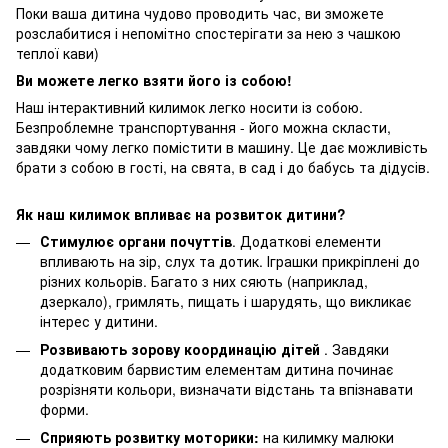
Поки ваша дитина чудово проводить час, ви зможете
розслабитися і непомітно спостерігати за нею з чашкою
теплої кави)
Ви можете легко взяти його із собою!
Наш інтерактивний килимок легко носити із собою.
Безпроблемне транспортування - його можна скласти,
завдяки чому легко помістити в машину. Це дає можливість
брати з собою в гості, на свята, в сад і до бабусь та дідусів.
Як наш килимок впливає на розвиток дитини?
Стимулює органи почуттів
. Додаткові елементи
впливають на зір, слух та дотик. Іграшки прикріплені до
різних кольорів. Багато з них сяють (наприклад,
дзеркало), гримлять, пищать і шарудять, що викликає
інтерес у дитини.
Розвивають зорову координацію дітей
. Завдяки
додатковим барвистим елементам дитина починає
розрізняти кольори, визначати відстань та впізнавати
форми.
Сприяють розвитку моторики:
на килимку малюки