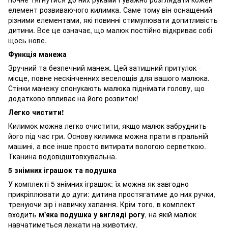
елемент розвиваючого килимка. Саме тому він оснащений
різними елементами, які повинні стимулювати допитливість
дитини. Все це означає, що малюк постійно відкриває собі
щось нове.
Функція манежа
Зручний та безпечний манеж. Цей затишний притулок -
місце, повне нескінченних веселощів для вашого малюка.
Стінки манежу спонукають малюка піднімати голову, що
додатково впливає на його розвиток!
Легко чистити!
Килимок можна легко очистити, якщо малюк забруднить
його під час гри. Основу килимка можна прати в пральній
машині, а все інше просто витирати вологою серветкою.
Тканина водовідштовхувальна.
5 знімних іграшок та подушка
У комплекті 5 знімних іграшок: їх можна як завгодно
прикріплювати до дуги: дитина простягатиме до них ручки,
тренуючи зір і навичку хапання. Крім того, в комплект
входить
м'яка подушка у вигляді рогу
, на якій малюк
навчатиметься лежати на животику.