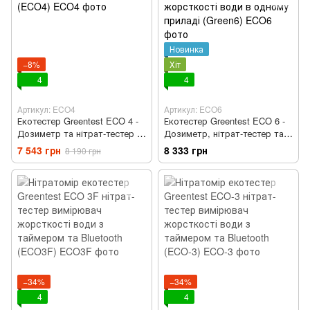
Новинка
−8%
Хіт
4
4
Артикул: ECO4
Артикул: ECO6
Екотестер Greentest ECO 4 -
Екотестер Greentest ECO 6 -
Дозиметр та нітрат-тестер в
Дозиметр, нітрат-тестер та
одному приладі (ECO4)
вимірювач жорсткості води
7 543 грн
8 333 грн
8 190 грн
в одному приладі (Green6)
−34%
−34%
4
4