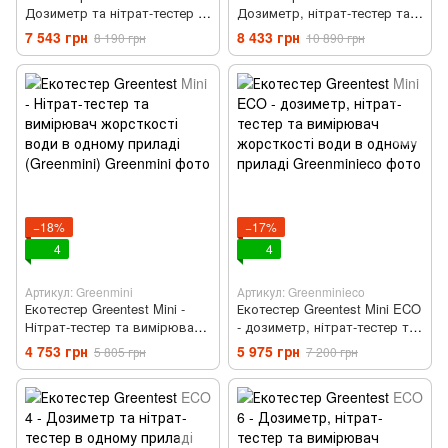
Дозиметр та нітрат-тестер в
Дозиметр, нітрат-тестер та
одному приладі (Green4F)
вимірювач жорсткості води
7 543 грн
8 433 грн
8 190 грн
10 890 грн
в одному приладі (Green6)
−18%
−17%
4
4
Артикул: Greenmini
Артикул: Greenminieco
Екотестер Greentest Mini -
Екотестер Greentest Mini ECO
Нітрат-тестер та вимірювач
- дозиметр, нітрат-тестер та
жорсткості води в одному
вимірювач жорсткості води
4 753 грн
5 975 грн
5 805 грн
7 200 грн
приладі (Greenmini)
в одному приладі