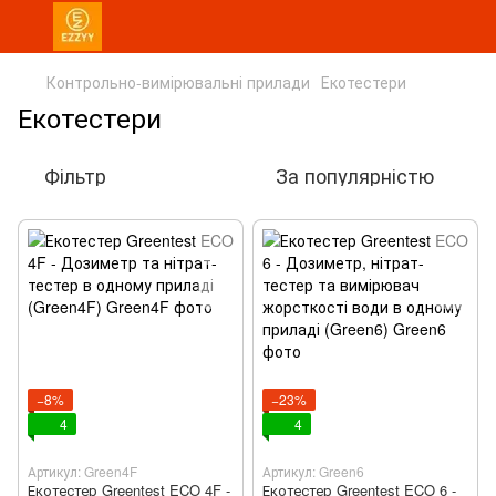
Контрольно-вимірювальні прилади
Екотестери
Екотестери
Фільтр
За популярністю
−8%
−23%
4
4
Артикул: Green4F
Артикул: Green6
Екотестер Greentest ECO 4F -
Екотестер Greentest ECO 6 -