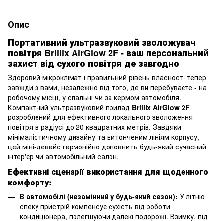
Опис
Портативний ультразвуковий зволожувач
повітря Brillix AirGlow 2F - ваш персональний
захист від сухого повітря де завгодно
Здоровий мікроклімат і правильний рівень власності тепер
завжди з вами, незалежно від того, де ви перебуваєте - на
робочому місці, у спальні чи за кермом автомобіля.
Компактний ультразвуковий прилад
Brillix AirGlow 2F
розроблений для ефективного локального зволоження
повітря в радіусі до 20 квадратних метрів. Завдяки
мінімалістичному дизайну та витонченим лініям корпусу,
цей міні-девайс гармонійно доповнить будь-який сучасний
інтер'єр чи автомобільний салон.
Ефективні сценарії використання для щоденного
комфорту:
В автомобілі (незамінний у будь-який сезон):
У літню
спеку пристрій компенсує сухість від роботи
кондиціонера, полегшуючи далекі подорожі. Взимку, під