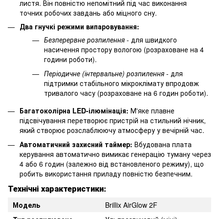
листя. Він повністю непомітний під час виконання
точних робочих завдань або міцного сну.
Два гнучкі режими випаровування:
Безперервне розпилення
- для швидкого
насичення простору вологою (розраховане на 4
години роботи).
Періодичне (інтервальне) розпилення
- для
підтримки стабільного мікроклімату впродовж
тривалого часу (розраховане на 6 годин роботи).
Багатоколірна LED-ілюмінація:
М'яке плавне
підсвічування перетворює пристрій на стильний нічник,
який створює розслаблюючу атмосферу у вечірній час.
Автоматичний захисний таймер:
Вбудована плата
керування автоматично вимикає генерацію туману через
4 або 6 годин (залежно від встановленого режиму), що
робить використання приладу повністю безпечним.
Технічні характеристики:
Модель
Brillix AirGlow 2F