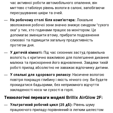
час активної роботи автомобільного опалення, він
миттєво стабілізує рівень вологи в салоні, запобігаючи
пересушуванню шкіри та очей.
На робочому столі біля комп'ютера:
Локальне
зволоження робочої зони значно знижує синдром "сухого
ока" у тих, хто годинами працює за монітором. Це
допомагає зменшити втому, прибрати подразнення
слизової та підвищити загальну продуктивність
протягом дня.
У дитячій кімнаті:
Під час сезонних застуд правильна
вологість є критично важливою для полегшення дихання
малюка та прискорення його відновлення. Завдяки тихій
роботі прилад абсолютно не заважає відпочинку дитини.
У спальні для здорового релаксу:
Насичене вологою
повітря покращує глибину і якість нічного сну. Ви будете
прокидатися бадьорими, без неприємного відчуття
закладеності носа чи сухості в горлі.
Технологічні переваги моделі Brillix AirGlow 2F:
Ультратихий робочий цикл (25 дБ):
Рівень шуму
працюючого приладу порівнянний із легким шелестом