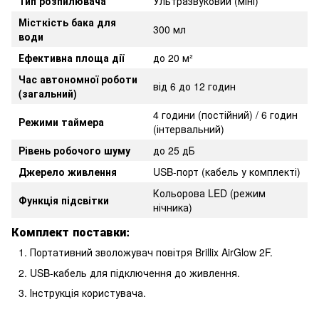
Тип розпилювача
Ультразвуковий (міні)
Місткість бака для
300 мл
води
Ефективна площа дії
до 20 м²
Час автономної роботи
від 6 до 12 годин
(загальний)
4 години (постійний) / 6 годин
Режими таймера
(інтервальний)
Рівень робочого шуму
до 25 дБ
Джерело живлення
USB-порт (кабель у комплекті)
Кольорова LED (режим
Функція підсвітки
нічника)
Комплект поставки:
Портативний зволожувач повітря Brillix AirGlow 2F.
USB-кабель для підключення до живлення.
Інструкція користувача.