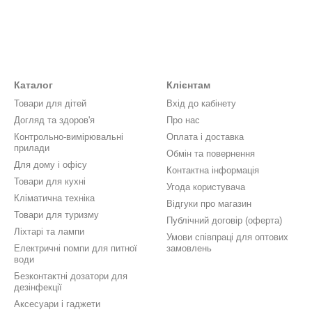
Каталог
Клієнтам
Товари для дітей
Вхід до кабінету
Догляд та здоров'я
Про нас
Контрольно-вимірювальні
Оплата і доставка
прилади
Обмін та повернення
Для дому і офісу
Контактна інформація
Товари для кухні
Угода користувача
Кліматична техніка
Відгуки про магазин
Товари для туризму
Публічний договір (оферта)
Ліхтарі та лампи
Умови співпраці для оптових
Електричні помпи для питної
замовлень
води
Безконтактні дозатори для
дезінфекції
Аксесуари і гаджети