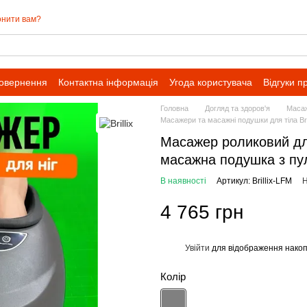
нити вам?
повернення
Контактна інформація
Угода користувача
Відгуки п
івпраці для оптових замовлень
Головна
Догляд та здоров'я
Масаж
Масажери та масажні подушки для тіла Bril
Масажер роликовий для
масажна подушка з пу
В наявності
Артикул: Brillix-LFM
Н
4 765 грн
Увійти
для відображення накоп
%
Колір