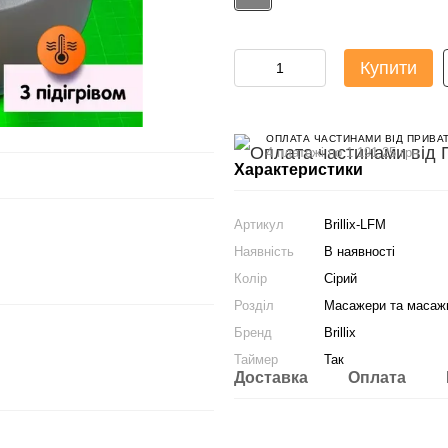
Купити
ОПЛАТА ЧАСТИНАМИ ВІД ПРИВА
4 платежі по 1 191.25 грн
Характеристики
Артикул
Brillix-LFM
Наявність
В наявності
Колір
Сірий
Розділ
Масажери та масажн
Бренд
Brillix
Таймер
Так
Доставка
Оплата