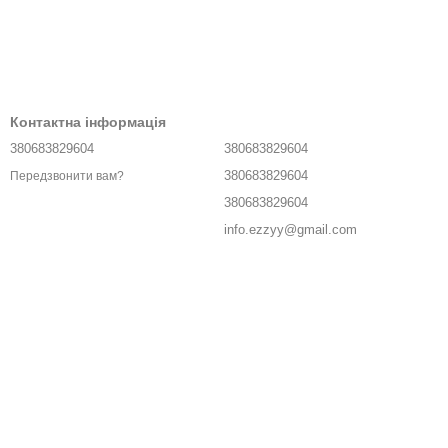
Контактна інформація
380683829604
380683829604
380683829604
Передзвонити вам?
380683829604
info.ezzyy@gmail.com