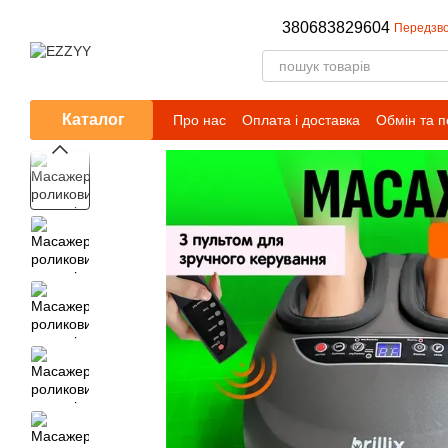
Перейти до основного контенту
380683829604
Передзво
Каталог
Про нас
Оплата і доставка
Обмін та 
Публічний договір (оферта)
Умови сп