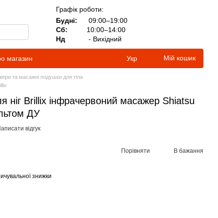
Графік роботи:
Будні:
09:00–19:00
Сб:
10:00–14:00
Нд
- Вихідний
Мій кошик
ро магазин
Укр
ери та масажні подушки для тіла
lix
 ніг Brillix інфрачервоний масажер Shiatsu
льтом ДУ
аписати відгук
Порівняти
В бажання
ичувальної знижки