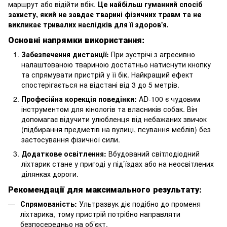
маршрут або відійти вбік.
Це найбільш гуманний спосіб
захисту, який не завдає тварині фізичних травм та не
викликає тривалих наслідків для її здоров'я.
Основні напрямки використання:
Забезпечення дистанції:
При зустрічі з агресивно
налаштованою твариною достатньо натиснути кнопку
та спрямувати пристрій у її бік. Найкращий ефект
спостерігається на відстані від 3 до 5 метрів.
Професійна корекція поведінки:
AD-100 є чудовим
інструментом для кінологів та власників собак. Він
допомагає відучити улюбленця від небажаних звичок
(підбирання предметів на вулиці, псування меблів) без
застосування фізичної сили.
Додаткове освітлення:
Вбудований світлодіодний
ліхтарик стане у пригоді у під’їздах або на неосвітлених
ділянках дороги.
Рекомендації для максимального результату:
Спрямованість:
Ультразвук діє подібно до променя
ліхтарика, тому пристрій потрібно направляти
безпосередньо на об’єкт.