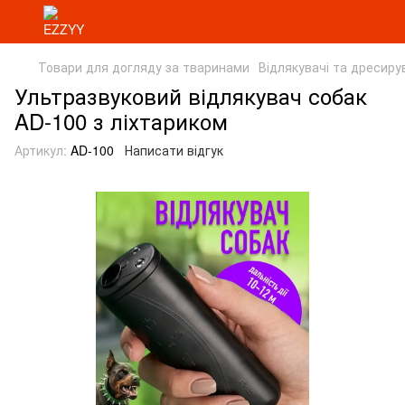
Товари для догляду за тваринами
Відлякувачі та дресир
Ультразвуковий відлякувач собак
AD-100 з ліхтариком
Артикул:
AD-100
Написати відгук