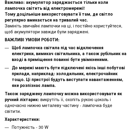
Важливо: акумулятор заряджається тільки коли
лампочка світить від електромережі!
Тому доцільніше використовувати її там, де світло
регулярно вмикається на тривалий час.
Замініть звичайні лампочки на ці, і постійно користуйтеся,
щоб акумулятори завжди були заряджені.
ВАЖЛИВІ УМОВИ РОБОТИ:
Щоб лампочка світила під час відключення
електрики, вимикач світильника, а також рубільник на
вході в приміщення повинні бути увімкненими.
До мережі мають бути підключені якісь інші побутові
прилади, наприклад: холодильник, електрочайник
тощо. Ці пристрої будуть виступати навантаженням,
яке розпізнає лампа.
Також заряджену лампочку можна використовувати як
ручний ліхтарик:
викрутіть її, охопіть рукою цоколь і
одночасно нижню металеву частину - лампочка буде
світити.
Характеристики:
Потужність - 30 W