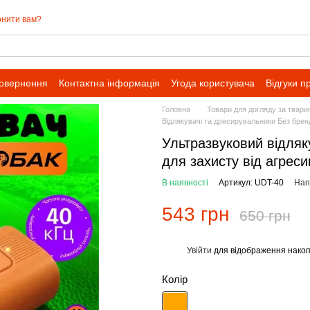
нити вам?
повернення
Контактна інформація
Угода користувача
Відгуки п
івпраці для оптових замовлень
Головна
Товари для догляду за твар
Відлякувачі та дресирувальники Без брен
Ультразвуковий відляк
для захисту від агреси
В наявності
Артикул: UDT-40
Нап
543 грн
650 грн
Увійти
для відображення накоп
%
Колір