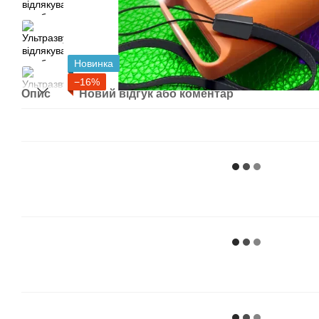
Новинка
−16%
Опис
Новий відгук або коментар