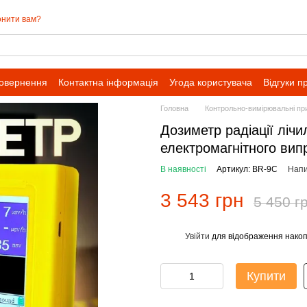
нити вам?
повернення
Контактна інформація
Угода користувача
Відгуки п
івпраці для оптових замовлень
Головна
Контрольно-вимірювальні пр
Дозиметр радіації лічи
електромагнітного ви
В наявності
Артикул: BR-9C
Напи
3 543 грн
5 450 г
Увійти
для відображення накоп
%
Купити