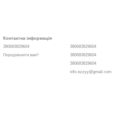
Контактна інформація
380683829604
380683829604
380683829604
Передзвонити вам?
380683829604
info.ezzyy@gmail.com