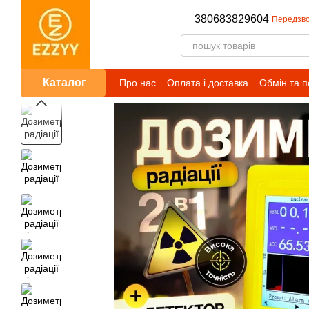
Перейти до основного контенту
380683829604
Передзво
Каталог
Про нас
Оплата і доставка
Обмін та 
Публічний договір (оферта)
Умови сп