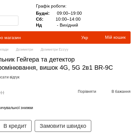
Графік роботи:
Будні:
09:00–19:00
Сб:
10:00–14:00
Нд
- Вихідний
Мій кошик
ро магазин
Укр
илади
Дозиметри
Дозиметри Ezzyy
льник Гейгера та детектор
промінювання, вишок 4G, 5G 2в1 BR-9C
сати відгук
рн
Порівняти
В бажання
ичувальної знижки
В кредит
Замовити швидко