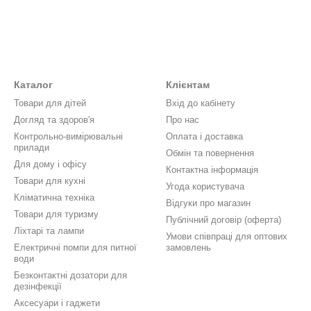
Каталог
Клієнтам
Товари для дітей
Вхід до кабінету
Догляд та здоров'я
Про нас
Контрольно-вимірювальні
Оплата і доставка
прилади
Обмін та повернення
Для дому і офісу
Контактна інформація
Товари для кухні
Угода користувача
Кліматична техніка
Відгуки про магазин
Товари для туризму
Публічний договір (оферта)
Ліхтарі та лампи
Умови співпраці для оптових
Електричні помпи для питної
замовлень
води
Безконтактні дозатори для
дезінфекції
Аксесуари і гаджети