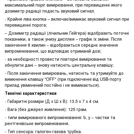
максимальний поріг вимірювання, при перевищенні якого
дозиметр радіації подасть звуковий сигнал.
- Крайня ліва кнопка – включає/вимикає звуковий сигнал при
перевищенні порога;
– Дозиметр радіації (лічильник Гейгера) відобразить поточні
показники, а також унизу дисплея – графік їх зміни. Після
закінчення 8 хвилин – відобразиться середнє значення
випромінювання, що відповідає отриманій дозі;
- за необхідності провести повторні вимірювання та
обнулити дані – знову натисніть центральну клавішу;
- Після закінчення вимірювань, натисніть та утримуйте до
вимкнення клавішу "OFF" (при підключенні від USB-порту
прилад увімкнений постійно і не вимикається).
Технічні характеристики
- Габаритні розміри (Д x Ш x В): 13.5 x 7 x 4 см.
- Вага (без джерел живлення): 125 грам.
- типи вимірюваного випромінювання: b, y – частки та
рентгенівське випромінювання.
- Тип сенсора: галоген-газова трубка.