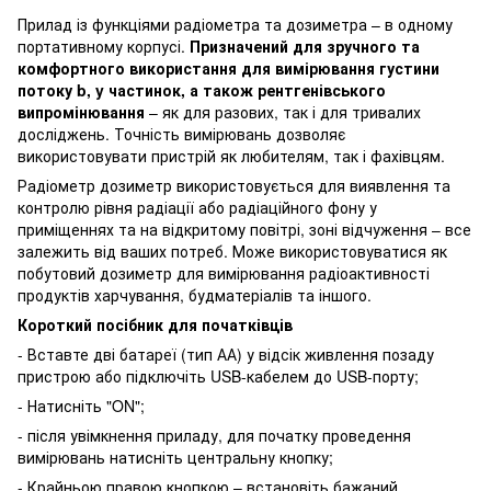
Прилад із функціями радіометра та дозиметра – в одному
портативному корпусі.
Призначений для зручного та
комфортного використання для вимірювання густини
потоку b, y частинок, а також рентгенівського
випромінювання
– як для разових, так і для тривалих
досліджень. Точність вимірювань дозволяє
використовувати пристрій як любителям, так і фахівцям.
Радіометр дозиметр використовується для виявлення та
контролю рівня радіації або радіаційного фону у
приміщеннях та на відкритому повітрі, зоні відчуження – все
залежить від ваших потреб. Може використовуватися як
побутовий дозиметр для вимірювання радіоактивності
продуктів харчування, будматеріалів та іншого.
Короткий посібник для початківців
- Вставте дві батареї (тип АА) у відсік живлення позаду
пристрою або підключіть USB-кабелем до USB-порту;
- Натисніть "ON";
- після увімкнення приладу, для початку проведення
вимірювань натисніть центральну кнопку;
- Крайньою правою кнопкою – встановіть бажаний