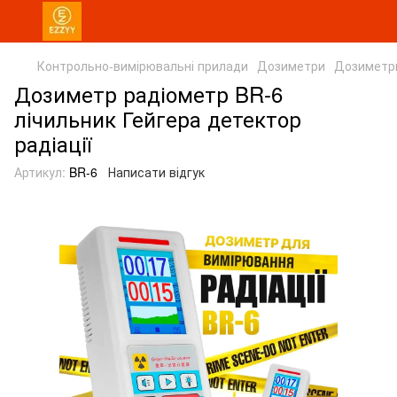
Контрольно-вимірювальні прилади
Дозиметри
Дозиметр
Дозиметр радіометр BR-6
лічильник Гейгера детектор
радіації
Артикул:
BR-6
Написати відгук