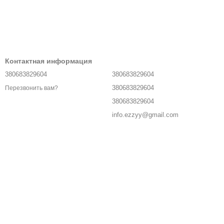
Контактная информация
380683829604
380683829604
380683829604
Перезвонить вам?
380683829604
info.ezzyy@gmail.com