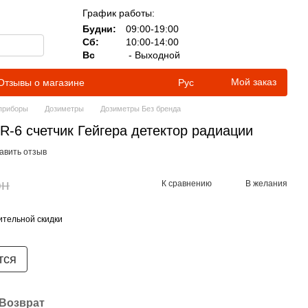
График работы:
Будни:
09:00-19:00
Сб:
10:00-14:00
Вс
- Выходной
Мой заказ
Отзывы о магазине
Рус
приборы
Дозиметры
Дозиметры Без бренда
R-6 счетчик Гейгера детектор радиации
авить отзыв
рн
К сравнению
В желания
тельной скидки
тся
Возврат