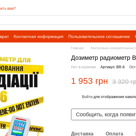
ить вам?
врат
Контактная информация
Пользовательское соглашение
 сотрудничества для оптовых заказов
Главная
Контрольно-измерительные 
Дозиметр радиометр B
Нет в наличии
Артикул: BR-6
Ост
1 953 грн
3 320 г
Войти
для отображения накопи
%
Сообщить, когда появи
Доставка
Оплата