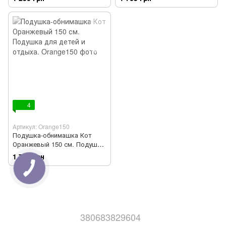
4
Артикул: Orange150
Подушка-обнимашка Кот
Оранжевый 150 см. Подушка
для детей и отдыха.
1 765 грн
380683829604