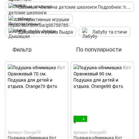
Сменные чехлы на детские шезлонги Подробнее: https://sbtr.com.ua/g95758785-smennye-chehly-detskie
Интерактивные игрушки
Дышащая игрушка Выдра
Лабубу та стичи
Фильтр
По популярности
4
Артикул: Orange70
Артикул: Orange90
Подушка-обнимашка Кот
Подушка-обнимашка Кот