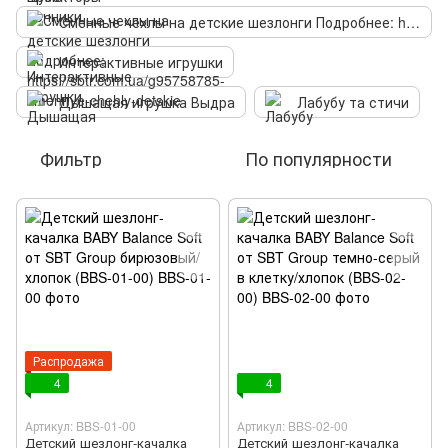
Сменные чехлы на детские шезлонги Подробнее: https://sbtr.com.ua/g95758785-smennye-chehly-detskie
Интерактивные игрушки
Дышащая игрушка Выдра
Лабубу та стичи
Фильтр
По популярности
Распродажа
4
4
Артикул: BBS-01-00
Артикул: BBS-02-00
Детский шезлонг-качалка
Детский шезлонг-качалка