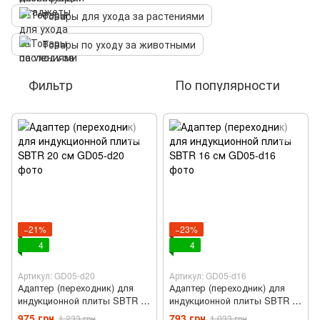
Товары для ухода за растениями
Товары по уходу за животными
Фильтр
По популярности
−21%
−23%
4
4
Артикул: GD05-d20
Артикул: GD05-d16
Адаптер (переходник) для
Адаптер (переходник) для
индукционной плиты SBTR 20
индукционной плиты SBTR 16
см
см
975 грн
793 грн
1 233 грн
1 033 грн