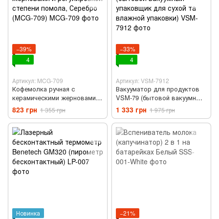
−39%
−33%
4
4
Артикул: MCG-709
Артикул: VSM-7912
Кофемолка ручная с
Вакууматор для продуктов
керамическими жерновами и
VSM-79 (бытовой вакуумный
регулировкой степени
упаковщик для сухой та
823 грн
1 333 грн
1 355 грн
1 975 грн
помола, Серебро (MCG-709)
влажной упаковки)
Новинка
−21%