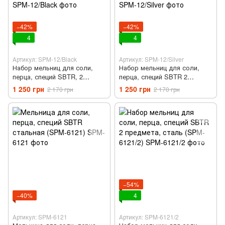
−42%
−42%
4
4
Артикул: SPM-12/Black
Артикул: SPM-12/Silver
Набор мельниц для соли,
Набор мельниц для соли,
перца, специй SBTR, 2
перца, специй SBTR 2
предмета, керамические
предмета керамические
1 250 грн
1 250 грн
2 170 грн
2 170 грн
ножи, на батарейках Черный
ножи, на батарейках Серебро
(SPM-12/Black)
(SPM-12/Silver)
−54%
−40%
4
Артикул: SPM-6121
Артикул: SPM-6121/2