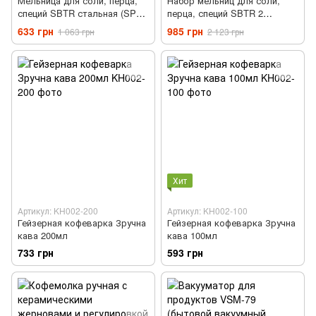
Мельница для соли, перца,
Набор мельниц для соли,
специй SBTR стальная (SPM-
перца, специй SBTR 2
6121)
предмета, сталь (SPM-
633 грн
985 грн
1 063 грн
2 123 грн
6121/2)
Хит
Артикул: KH002-200
Артикул: KH002-100
Гейзерная кофеварка Зручна
Гейзерная кофеварка Зручна
кава 200мл
кава 100мл
733 грн
593 грн