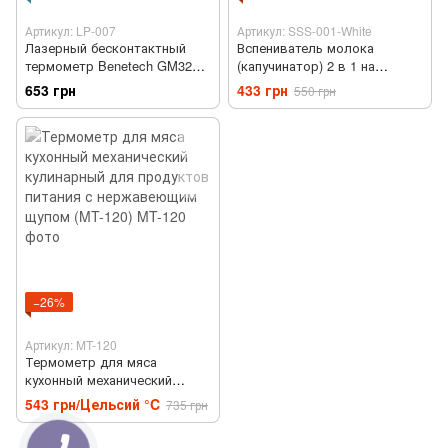
Артикул: LP-007
Артикул: SSS-001-White
Лазерный бесконтактный
Вспениватель молока
термометр Benetech GM320
(капучинатор) 2 в 1 на
(пирометр бесконтактный)
батарейках Белый
653 грн
433 грн
550 грн
−26%
Артикул: MT-120
Термометр для мяса
кухонный механический
кулинарный для продуктов
543 грн/Цельсий °C
735 грн
питания с нержавеющим
щупом (MT-120)