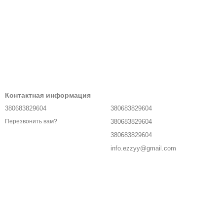
Контактная информация
380683829604
380683829604
380683829604
Перезвонить вам?
380683829604
info.ezzyy@gmail.com