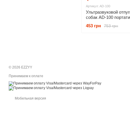
Артикул: AD-100
Ультразвуковой отпу
собак AD-100 портат
(устройство для защи
453 грн
753 грн
агрессивных собак) с
фонариком
© 2026 EZZYY
Принимаем к оплате
Мобильная версия