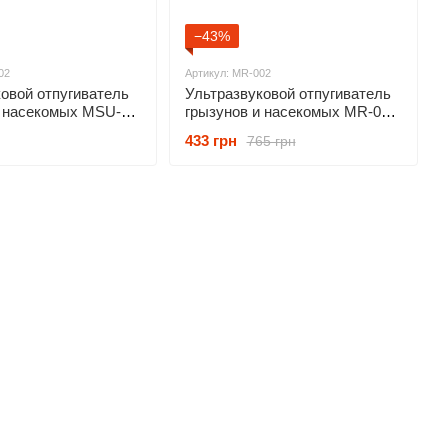
−43%
02
Артикул: MR-002
овой отпугиватель
Ультразвуковой отпугиватель
и насекомых MSU-
грызунов и насекомых MR-002,
2 шт (от мышей,
набор 2 шт (от мышей,
433 грн
765 грн
 пауков)
тараканов, пауков)