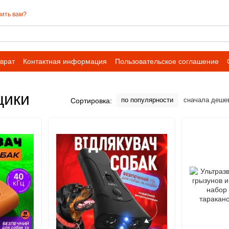
ить вам?
врат
Контактная информация
Пользовательское соглашение
 сотрудничества для оптовых заказов
щики
по популярности
сначала деше
Сортировка: