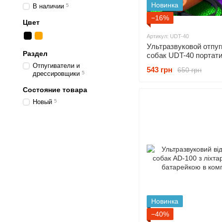
Новинка
В наличии
5
−16%
Цвет
Артикул: UDT-40
Ультразвуковой отпу
Раздел
собак UDT-40 портат
(устройство для защи
Отпугиватели и
543 грн
650 грн
агрессивных собак)
дрессировщики
5
Состояние товара
Новый
5
Новинка
−40%