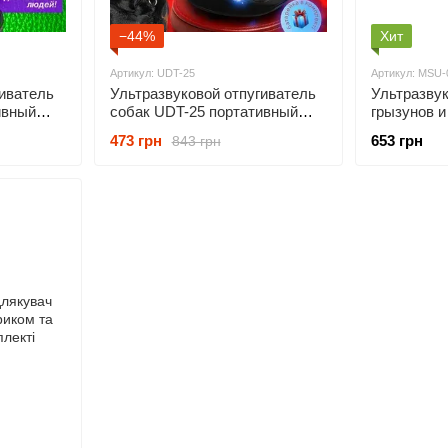
−44%
Хит
Артикул: UDT-25
Артикул: MSU-
гиватель
Ультразвуковой отпугиватель
Ультразвук
ивный
собак UDT-25 портативный
грызунов 
ты от
(устройство для защиты от
02, набор 
473 грн
653 грн
843 грн
агрессивных собак) с
тараканов,
фонариком