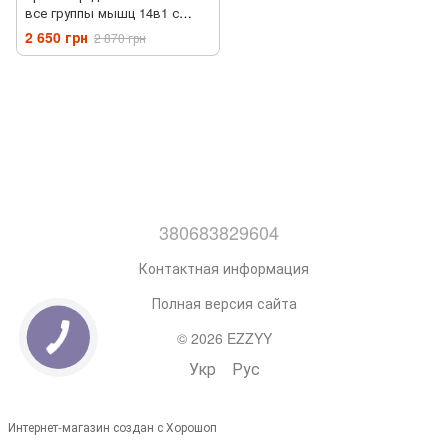
все группы мышц 14в1 с
упорами разным хватом,
2 650 грн
2 870 грн
тренажер для занятий
фитнесом
380683829604
Контактная информация
Полная версия сайта
© 2026 EZZYY
Укр
Рус
Интернет-магазин создан с Хорошоп