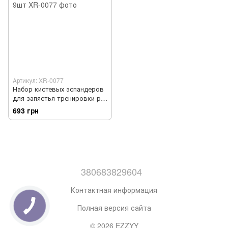
Артикул: XR-0077
Набор кистевых эспандеров
для запястья тренировки рук
и пальцев 9шт
693 грн
380683829604
Контактная информация
Полная версия сайта
© 2026 EZZYY