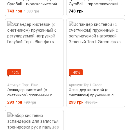
GyroBall – гироскопический
GyroBall – гироскопический
эспандер PowerBall с
эспандер PowerBall LED
743 грн
743 грн
1 080 грн
подсветкой. LED подсветка,
подсветка 5 цветов, кейс
5 цветов
Черный
−40%
−40%
Артикул: Top1-Blue
Артикул: Top1-Green
Эспандер кистевой (с
Эспандер кистевой (с
счетчиком) пружинный с
счетчиком) пружинный с
регулируемой нагрузкой
регулируемой нагрузкой
293 грн
293 грн
490 грн
490 грн
Голубой
Зеленый