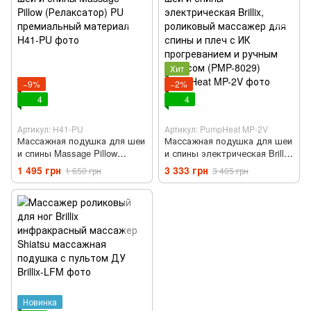
Хит
−9%
−2%
4
4
Артикул: H41-PU
Артикул: PumpHeat MP-2V
Массажная подушка для шеи
Массажная подушка для шеи
и спины Massage Pillow
и спины электрическая Brillix,
(Релаксатор) PU
роликовый массажер для
1 495 грн
3 333 грн
1 650 грн
3 405 грн
премиальный материал
спины и плеч с ИК
прогреванием и ручным
насосом (PMP-8029)
Новинка