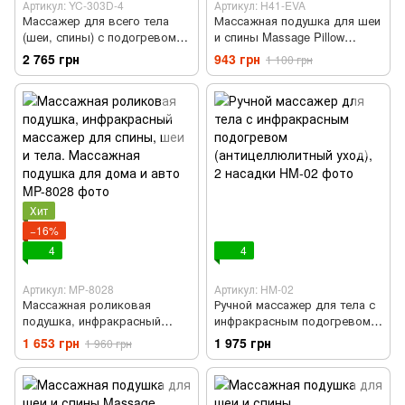
Артикул: YC-303D-4
Артикул: H41-EVA
Массажер для всего тела
Массажная подушка для шеи
(шеи, спины) с подогревом
и спины Massage Pillow
Shiatsu Синий
(Релаксатор) EVA
2 765 грн
943 грн
1 100 грн
Хит
−16%
4
4
Артикул: MP-8028
Артикул: HM-02
Массажная роликовая
Ручной массажер для тела с
подушка, инфракрасный
инфракрасным подогревом
массажер для спины, шеи и
(антицеллюлитный уход), 2
1 653 грн
1 975 грн
1 960 грн
тела. Массажная подушка
насадки
для дома и авто