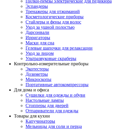
Пилки-пемзы электрические для педикюра
Эспандеры
Тренажеры для отжиманий
Косметологические приборы
Стайлеры и фены для волос
Уход за ушной полостью
Дарсонвали
Ирригаторы
Маски для сна
Гелевые шапочки для релаксации
Уход за лицом
Ультразвуковые скраберы
Контрольно-измерительные приборы
Экотестеры
Дозиметры
Микроскопы
Портативные автокомпрессоры
Для дома и офиса
Сушилки для одежды и обуви
Настольные лампы
Стопперы для дверей
Отпариватели для одежды
Товары для кухни
Капучинаторы
Мельницы для соли и перца