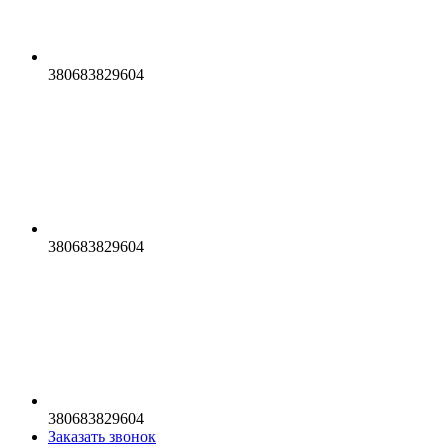
380683829604
380683829604
380683829604
Заказать звонок