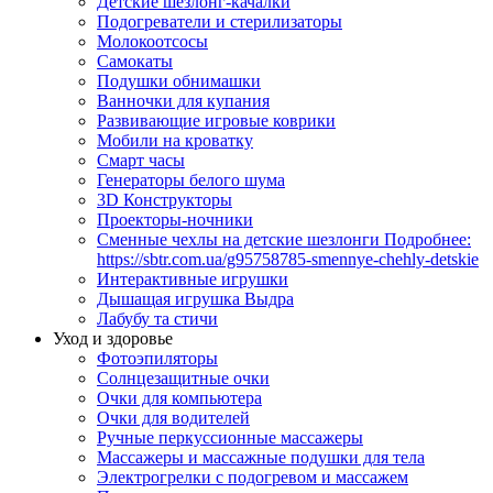
Детские шезлонг-качалки
Подогреватели и стерилизаторы
Молокоотсосы
Самокаты
Подушки обнимашки
Ванночки для купания
Развивающие игровые коврики
Мобили на кроватку
Смарт часы
Генераторы белого шума
3D Конструкторы
Проекторы-ночники
Сменные чехлы на детские шезлонги Подробнее:
https://sbtr.com.ua/g95758785-smennye-chehly-detskie
Интерактивные игрушки
Дышащая игрушка Выдра
Лабубу та стичи
Уход и здоровье
Фотоэпиляторы
Солнцезащитные очки
Очки для компьютера
Очки для водителей
Ручные перкуссионные массажеры
Массажеры и массажные подушки для тела
Электрогрелки с подогревом и массажем