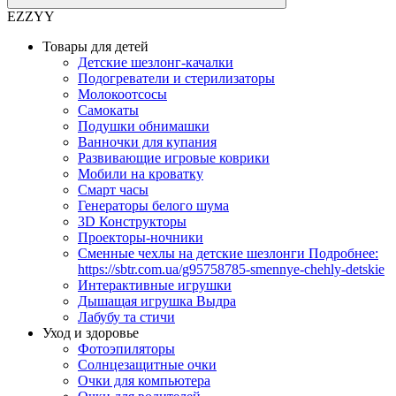
EZZYY
Товары для детей
Детские шезлонг-качалки
Подогреватели и стерилизаторы
Молокоотсосы
Самокаты
Подушки обнимашки
Ванночки для купания
Развивающие игровые коврики
Мобили на кроватку
Смарт часы
Генераторы белого шума
3D Конструкторы
Проекторы-ночники
Сменные чехлы на детские шезлонги Подробнее:
https://sbtr.com.ua/g95758785-smennye-chehly-detskie
Интерактивные игрушки
Дышащая игрушка Выдра
Лабубу та стичи
Уход и здоровье
Фотоэпиляторы
Солнцезащитные очки
Очки для компьютера