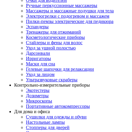
Очки для водителей
Ручные перкуссионные массажеры
Массажеры и массажные подушки для тела
Электрогрелки с подогревом и массажем
Пилки-пемзы электрические для педикюра
Эспандеры
Тренажеры для отжиманий
Косметологические приборы
Стайлеры и фены для волос
Уход за ушной полостью
Дарсонвали
Ирригаторы
Маски для сна
Гелевые шапочки для релаксации
Уход за лицом
Ультразвуковые скраберы
Контрольно-измерительные приборы
Экотестеры
Дозиметры
Микроскопы
Портативные автокомпрессоры
Для дома и офиса
Сушилки для одежды и обуви
Настольные лампы
Стопперы для дверей