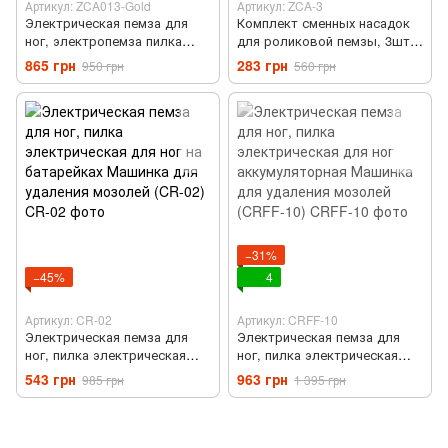
Артикул: ZCA013-Gold
Артикул: ZCA-3
Электрическая пемза для
Комплект сменных насадок
ног, электропемза пилка
для роликовой пемзы, 3шт
электрическая для ног
(ZCA-3)
865 грн
283 грн
950 грн
560 грн
аккумуляторная Золото
−31%
−45%
4
Артикул: CR-02
Артикул: CRFF-10
Электрическая пемза для
Электрическая пемза для
ног, пилка электрическая
ног, пилка электрическая
для ног на батарейках
для ног аккумуляторная
543 грн
963 грн
985 грн
1 395 грн
Машинка для удаления
Машинка для удаления
мозолей (CR-02)
мозолей (CRFF-10)