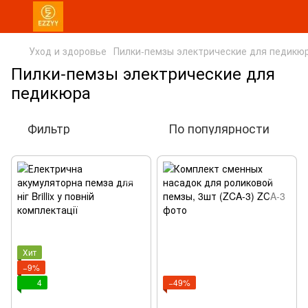
Уход и здоровье
Пилки-пемзы электрические для педикю
Пилки-пемзы электрические для
педикюра
Фильтр
По популярности
Хит
−9%
4
−49%