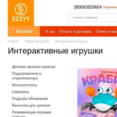
Перейти к основному контенту
380683829604
Перезвон
Каталог
О нас
Оплата и доставка
Обмен и воз
Публичный договор (оферта)
Условия
Главная
Товары для детей
Интерактивные игрушки
Интерактивные игрушки
Детские шезлонг-качалки
Подогреватели и
стерилизаторы
Молокоотсосы
Самокаты
Подушки обнимашки
Ванночки для купания
Развивающие игровые
коврики