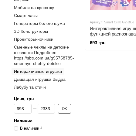
Мобили на кроватку
Смарт часы
Артикул: Smart Crab G2-Blue
Генераторы белого шума
Интерактивная игруш
3D Конструкторы
функцией распознава
Проекторы-ночники
препятствий и музыко
693 грн
аккумуляторе Голубо
Сменные чехлы на детские
шезлонги Подробнее:
https://sbtr.com.ua/g95758785-
smennye-chehly-detskie
Интерактивные игрушки
Дышащая игрушка Выдра
Лабубу та стичи
Цена, грн
От Цена, грн
До Цена, грн
OK
Наличие
В наличии
2