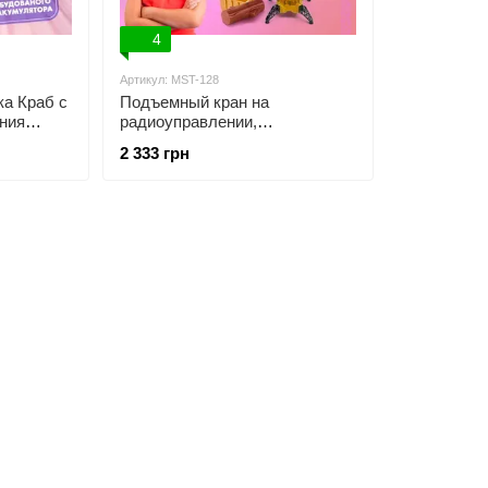
4
Артикул: MST-128
ка Краб с
Подъемный кран на
ния
радиоуправлении,
й. На
аккумуляторы + батарейки,
2 333 грн
й
высота 128 см (MST-128)