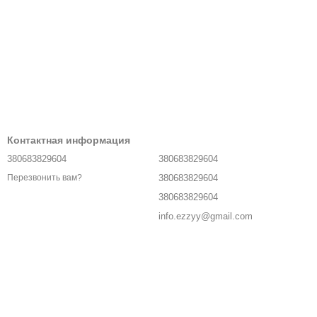
Контактная информация
380683829604
380683829604
380683829604
Перезвонить вам?
380683829604
info.ezzyy@gmail.com