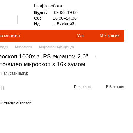
Графік роботи:
Будні:
09:00–19:00
Сб:
10:00–14:00
Нд
- Вихідний
Мій кошик
ро магазин
Укр
илади
Мікроскопи
Мікроскопи Без бренда
оскоп 1000x з IPS екраном 2.0" —
о/відео мікроскоп з 16x зумом
Написати відгук
рн
Порівняти
В бажання
ичувальної знижки