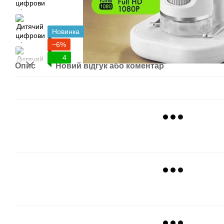
Новинка
−6%
4
Опис
Новий відгук або коментар