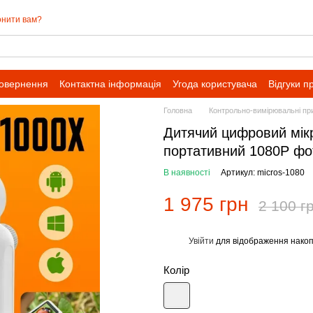
нити вам?
повернення
Контактна інформація
Угода користувача
Відгуки п
івпраці для оптових замовлень
Головна
Контрольно-вимірювальні пр
Дитячий цифровий мікр
портативний 1080P фот
В наявності
Артикул: micros-1080
1 975 грн
2 100 г
Увійти
для відображення накоп
%
Колір