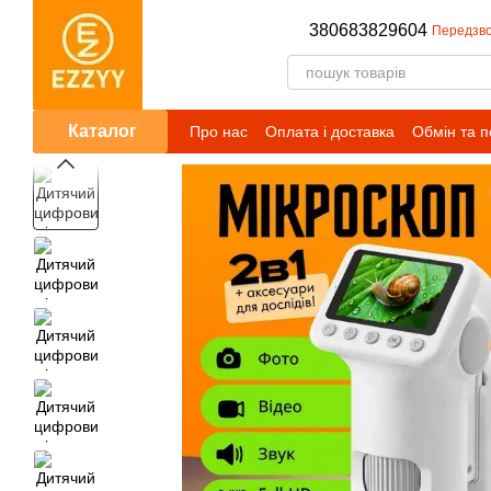
Перейти до основного контенту
380683829604
Передзво
Каталог
Про нас
Оплата і доставка
Обмін та 
Публічний договір (оферта)
Умови сп