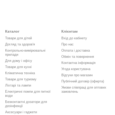
Каталог
Клієнтам
Товари для дітей
Вхід до кабінету
Догляд та здоров'я
Про нас
Контрольно-вимірювальні
Оплата і доставка
прилади
Обмін та повернення
Для дому і офісу
Контактна інформація
Товари для кухні
Угода користувача
Кліматична техніка
Відгуки про магазин
Товари для туризму
Публічний договір (оферта)
Ліхтарі та лампи
Умови співпраці для оптових
Електричні помпи для питної
замовлень
води
Безконтактні дозатори для
дезінфекції
Аксесуари і гаджети