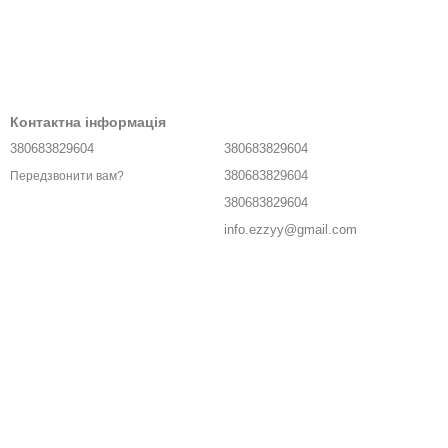
Контактна інформація
380683829604
380683829604
380683829604
Передзвонити вам?
380683829604
info.ezzyy@gmail.com