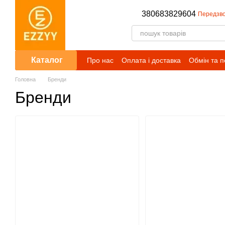
Перейти до основного контенту
380683829604
Передзво
Каталог
Про нас
Оплата і доставка
Обмін та 
Публічний договір (оферта)
Умови сп
Головна
Бренди
Бренди