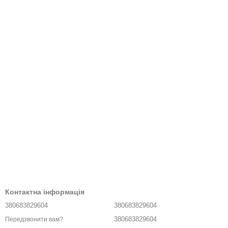
Контактна інформація
380683829604
380683829604
380683829604
Передзвонити вам?