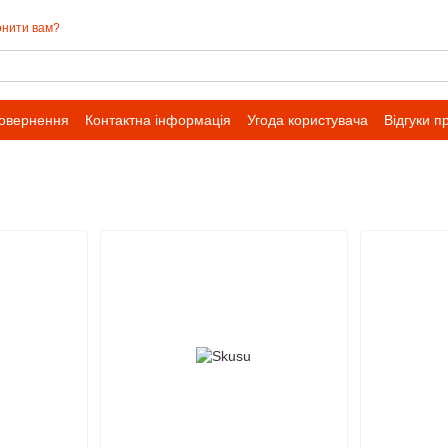
нити вам?
повернення
Контактна інформація
Угода користувача
Відгуки п
івпраці для оптових замовлень