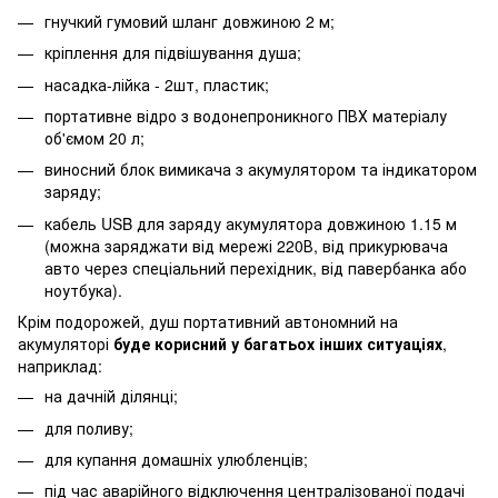
гнучкий гумовий шланг довжиною 2 м;
кріплення для підвішування душа;
насадка-лійка - 2шт, пластик;
портативне відро з водонепроникного ПВХ матеріалу
об'ємом 20 л;
виносний блок вимикача з акумулятором та індикатором
заряду;
кабель USB для заряду акумулятора довжиною 1.15 м
(можна заряджати від мережі 220В, від прикурювача
авто через спеціальний перехідник, від павербанка або
ноутбука).
Крім подорожей, душ портативний автономний на
акумуляторі
буде корисний у багатьох інших ситуаціях
,
наприклад:
на дачній ділянці;
для поливу;
для купання домашніх улюбленців;
під час аварійного відключення централізованої подачі