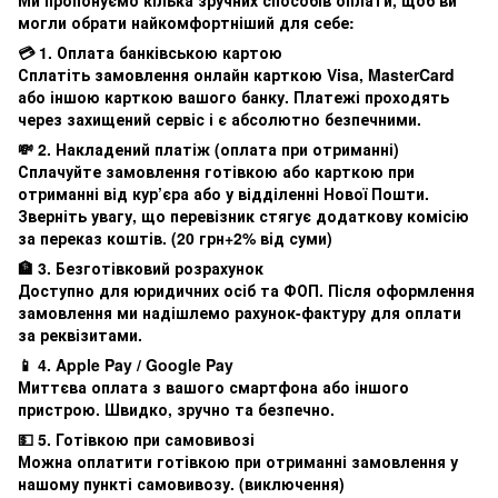
Ми пропонуємо кілька зручних способів оплати, щоб ви
могли обрати найкомфортніший для себе:
💳 1. Оплата банківською картою
Сплатіть замовлення онлайн карткою Visa, MasterCard
або іншою карткою вашого банку. Платежі проходять
через захищений сервіс і є абсолютно безпечними.
💸 2. Накладений платіж (оплата при отриманні)
Сплачуйте замовлення готівкою або карткою при
отриманні від кур’єра або у відділенні Нової Пошти.
Зверніть увагу, що перевізник стягує додаткову комісію
за переказ коштів. (20 грн+2% від суми)
🏦 3. Безготівковий розрахунок
Доступно для юридичних осіб та ФОП. Після оформлення
замовлення ми надішлемо рахунок-фактуру для оплати
за реквізитами.
📱 4. Apple Pay / Google Pay
Миттєва оплата з вашого смартфона або іншого
пристрою. Швидко, зручно та безпечно.
💵 5. Готівкою при самовивозі
Можна оплатити готівкою при отриманні замовлення у
нашому пункті самовивозу. (виключення)