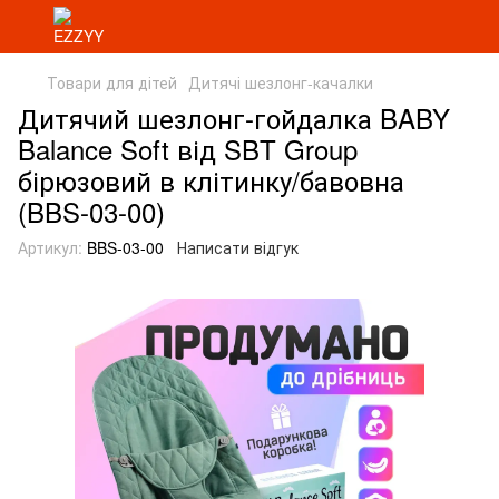
Товари для дітей
Дитячі шезлонг-качалки
Дитячий шезлонг-гойдалка BABY
Balance Soft від SBT Group
бірюзовий в клітинку/бавовна
(BBS-03-00)
Артикул:
BBS-03-00
Написати відгук