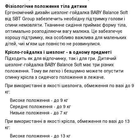
Фізіологічне положення тіла дитини
Ергономічний дизайн шезлонг-гойдалка BABY Balance Soft
від SBT Group забезпечить необхідну підтримку голови і
спини немовляти. Тканинне сидіння приймає форму тіла,
оптимально розподіляючи вагу малюка. Це забезпечує
хорошу підтримку, яка особливо важлива для маленьких
дітей, чиї м'язи ще повністю не розвинулися.
Крісло-гойдалка і шезлонг - в одному предметі
Підходить як для відпочинку, так і для гри. Дитячий
шезлонг-гойдалка BABY Balance Soft має три різних
положення. Тому ви легко і безшумно можете опустити
спинку крісла з сидячого положення в лежаче.
При використанні в якості шезлонга, обмеження по вазі до 9
кг:
Високе положення - до 9 кг
Середнє положення - до 9 кг
Низьке положення - до 7 кг
При використанні в якості крісла, обмеження по вазі до 13
кг:
Високе положення - до 13 кг