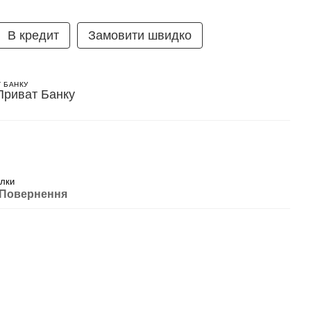
В кредит
Замовити швидко
Т БАНКУ
алки
Повернення