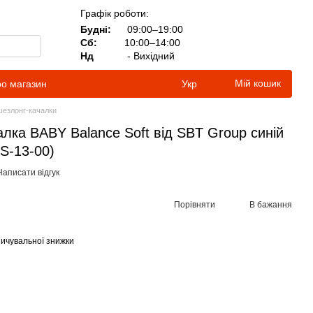
Графік роботи:
Будні:
09:00–19:00
Сб:
10:00–14:00
Нд
- Вихідний
Мій кошик
ро магазин
Укр
шезлонг-качалки
лка BABY Balance Soft від SBT Group синій
BS-13-00)
Написати відгук
Порівняти
В бажання
ичувальної знижки