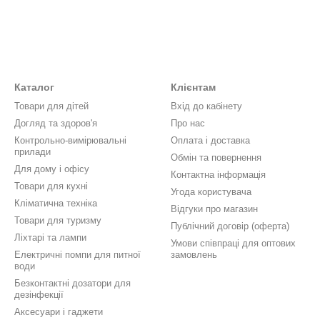
Каталог
Клієнтам
Товари для дітей
Вхід до кабінету
Догляд та здоров'я
Про нас
Контрольно-вимірювальні
Оплата і доставка
прилади
Обмін та повернення
Для дому і офісу
Контактна інформація
Товари для кухні
Угода користувача
Кліматична техніка
Відгуки про магазин
Товари для туризму
Публічний договір (оферта)
Ліхтарі та лампи
Умови співпраці для оптових
Електричні помпи для питної
замовлень
води
Безконтактні дозатори для
дезінфекції
Аксесуари і гаджети