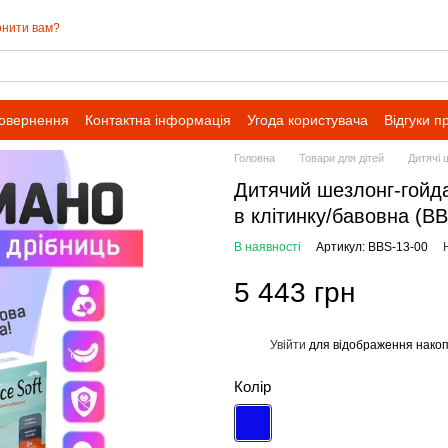
нити вам?
повернення
Контактна інформація
Угода користувача
Відгуки п
івпраці для оптових замовлень
Головна
Товари для дітей
Дитячі 
Дитячий шезлонг-гойда
в клітинку/бавовна (B
В наявності
Артикул: BBS-13-00
5 443 грн
Увійти
для відображення накоп
%
Колір