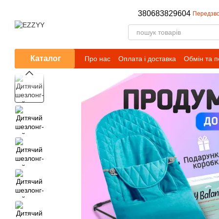
Перейти до основного контенту
380683829604
Передзво
Каталог
Про нас
Оплата і доставка
Обмін та 
Публічний договір (оферта)
Умови сп