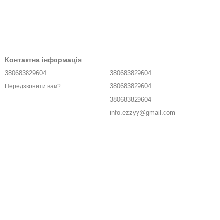
Контактна інформація
380683829604
380683829604
380683829604
Передзвонити вам?
380683829604
info.ezzyy@gmail.com