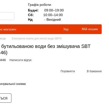
Графік роботи:
Будні:
09:00–19:00
Сб:
10:00–14:00
Нд
- Вихідний
Мій кошик
ро магазин
Укр
 води
Електричні помпи для питної води SBTR
 бутильованою води без змішувача SBT
46)
3446
Написати відгук
Порівняти
В бажання
ичувальної знижки
ться