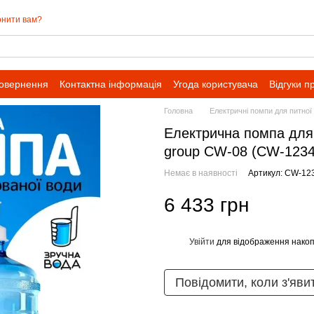
нити вам?
повернення
Контактна інформація
Угода користувача
Відгуки п
івпраці для оптових замовлень
Головна
Електричні помпи для питної
Електрична помпа для
group CW-08 (CW-1234
Немає в наявності
Артикул: CW-12
6 433 грн
Увійти
для відображення накоп
%
Повідомити, коли з'яви