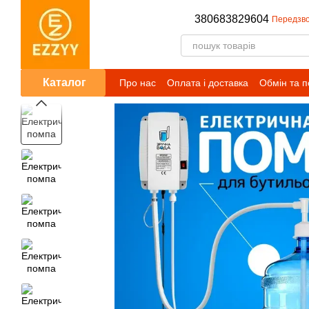
Перейти до основного контенту
380683829604
Передзво
Каталог
Про нас
Оплата і доставка
Обмін та 
Публічний договір (оферта)
Умови сп