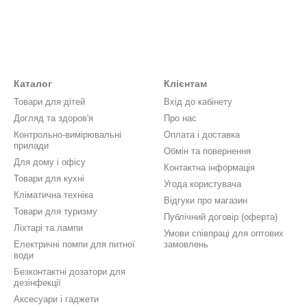
Каталог
Клієнтам
Товари для дітей
Вхід до кабінету
Догляд та здоров'я
Про нас
Контрольно-вимірювальні
Оплата і доставка
прилади
Обмін та повернення
Для дому і офісу
Контактна інформація
Товари для кухні
Угода користувача
Кліматична техніка
Відгуки про магазин
Товари для туризму
Публічний договір (оферта)
Ліхтарі та лампи
Умови співпраці для оптових
Електричні помпи для питної
замовлень
води
Безконтактні дозатори для
дезінфекції
Аксесуари і гаджети