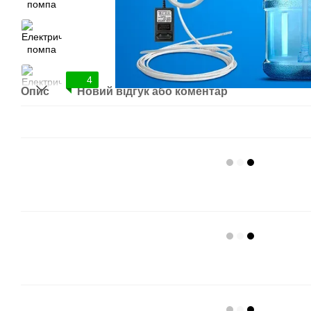
4
Опис
Новий відгук або коментар