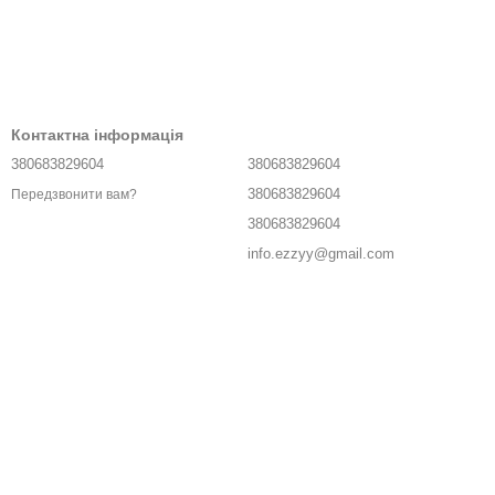
Контактна інформація
380683829604
380683829604
380683829604
Передзвонити вам?
380683829604
info.ezzyy@gmail.com